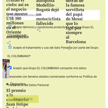
cruzan el
autopista
detrás de
cielo: así es
Medellín-
la famosa
el negocio
Bogotá dejó
servilleta
que mueve
un
del papá
US$ 380
motociclista
de Messi
millones
fallecido
que lo
en el
ligó por
Acepto
términos y condiciones productos y servicios
Grupo EL
share
Oriente
siempre
COLOMBIANO*
antioqueño
al
Barcelona
share
share
Acepto
el tratamiento y uso del dato Personal
por parte del Grupo
EL COLOMBIANO*
Acepto que Grupo EL COLOMBIANO
comparta mis datos
personales con terceros aliados comerciales
conforme su Política de
Deportes
Tratamiento del Datos Personal.
El premio
a la
constancia:
Juan Felipe