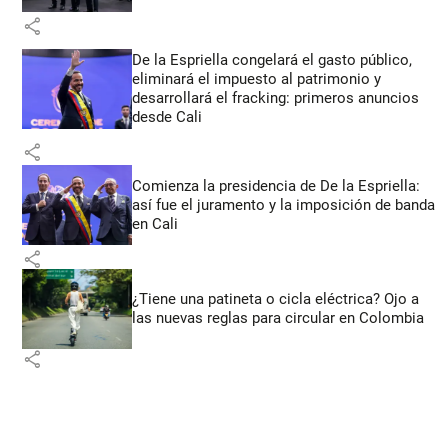
share
De la Espriella congelará el gasto público,
eliminará el impuesto al patrimonio y
desarrollará el fracking: primeros anuncios
desde Cali
share
Comienza la presidencia de De la Espriella:
así fue el juramento y la imposición de banda
en Cali
share
¿Tiene una patineta o cicla eléctrica? Ojo a
las nuevas reglas para circular en Colombia
share