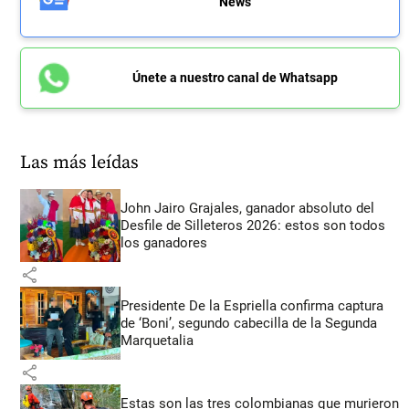
News
Únete a nuestro canal de Whatsapp
Las más leídas
John Jairo Grajales, ganador absoluto del
Desfile de Silleteros 2026: estos son todos
los ganadores
share
Presidente De la Espriella confirma captura
de ‘Boni’, segundo cabecilla de la Segunda
Marquetalia
share
Estas son las tres colombianas que murieron