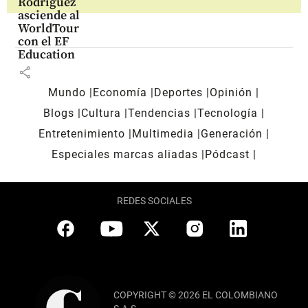
Rodríguez
asciende al
WorldTour
con el EF
Education
share
Mundo
Economía
Deportes
Opinión
Blogs
Cultura
Tendencias
Tecnología
Entretenimiento
Multimedia
Generación
Especiales marcas aliadas
Pódcast
REDES SOCIALES
COPYRIGHT © 2026 EL COLOMBIANO