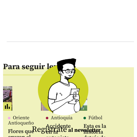
Para seguir leyendo
Oriente
Antioquia
Fútbol
Antioqueño
Accidente
Esta es la
Regístrate
al newsletter
Flores que
en la
historia