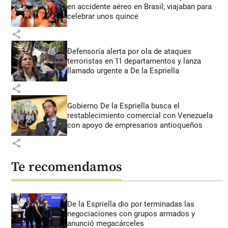
en accidente aéreo en Brasil; viajaban para
celebrar unos quince
share
Defensoría alerta por ola de ataques
terroristas en 11 departamentos y lanza
llamado urgente a De la Espriella
share
Gobierno De la Espriella busca el
restablecimiento comercial con Venezuela
con apoyo de empresarios antioqueños
share
Te recomendamos
De la Espriella dio por terminadas las
negociaciones con grupos armados y
anunció megacárceles