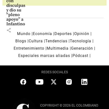
con
disculpas
y dio su
“pleno
apoyo” a
Infantino
share
Mundo
Economía
Deportes
Opinión
Blogs
Cultura
Tendencias
Tecnología
Entretenimiento
Multimedia
Generación
Especiales marcas aliadas
Pódcast
REDES SOCIALES
COPYRIGHT © 2026 EL COLOMBIANO