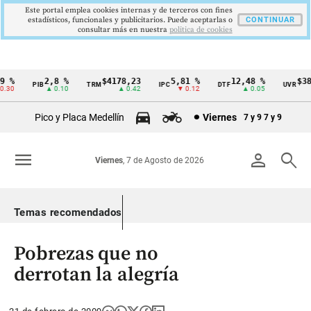
Este portal emplea cookies internas y de terceros con fines
estadísticos, funcionales y publicitarios. Puede aceptarlas o
CONTINUAR
consultar más en nuestra
politica de cookies
%
2,8 %
$4178,23
5,81 %
12,48 %
$386,
PIB
TRM
IPC
DTF
UVR
Cintillo
30
▲ 0.10
▲ 0.42
▼ 0.12
▲ 0.05
▲
de
Pico y Placa Medellín
Viernes
7 y 9
7 y 9
indicadores
económicos
menu
person
search
Viernes
, 7 de Agosto de 2026
Colombia
Temas recomendados
Pobrezas que no
derrotan la alegría