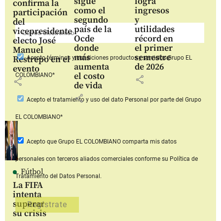
sigue
logra
confirma la
como el
ingresos
participación
segundo
y
del
país de la
utilidades
vicepresidente
Ocde
récord en
electo José
donde
el primer
Manuel
más
semestre
Restrepo en el
Acepto
términos y condiciones productos y servicios
Grupo EL
aumenta
de 2026
evento
el costo
COLOMBIANO*
share
share
de vida
share
Acepto
el tratamiento y uso del dato Personal
por parte del Grupo
EL COLOMBIANO*
Acepto que Grupo EL COLOMBIANO
comparta mis datos
personales con terceros aliados comerciales
conforme su Política de
Fútbol
Tratamiento del Datos Personal.
La FIFA
intenta
superar
su crisis