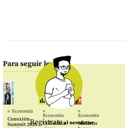
Para seguir leyendo
Economía
Economía
Economía
Conexión
Regístrate
al newsletter
Colombia
Mineros
Summit 2026