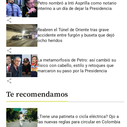
Petro nombró a Inti Asprilla como notario
interino a un día de dejar la Presidencia
share
Reabren el Túnel de Oriente tras grave
accidente entre furgón y buseta que dejó
ocho heridos
share
La metamorfosis de Petro: así cambió su
físico con cabello, estilo y retoques que
marcaron su paso por la Presidencia
share
Te recomendamos
¿Tiene una patineta o cicla eléctrica? Ojo a
las nuevas reglas para circular en Colombia