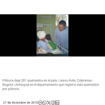
Pólvora deja 281 quemados en el país | Jesus Ávila, Colprensa -
Bogotá | Antioquia es el departamento que registra más quemados
por pólvora.
27 de diciembre de 2010