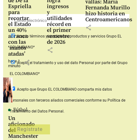
de De la
logra
vallas: María
Espriella
ingresos
Fernanda Murillo
para
y
hizo historia en
recortar
utilidades
Centroamericanos
el Estado
récord en
share
un 40%
el primer
arranca
semestre
Acepto
términos y condiciones productos y servicios
Grupo EL
con las
de 2026
‘manos
COLOMBIANO*
share
atadas’
hace 1
share
Acepto
el tratamiento y uso del dato Personal
por parte del Grupo
minuto
EL COLOMBIANO*
Acepto que Grupo EL COLOMBIANO
comparta mis datos
personales con terceros aliados comerciales
conforme su Política de
Fútbol
Tratamiento del Datos Personal.
Un
aficionado
del
Manchester