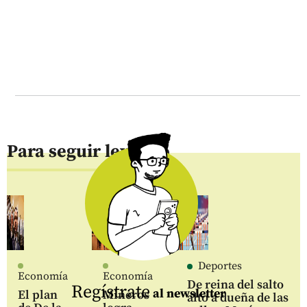
Para seguir leyendo
Deportes
Economía
Economía
De reina del salto
Regístrate
al newsletter
El plan
Mineros
alto a dueña de las