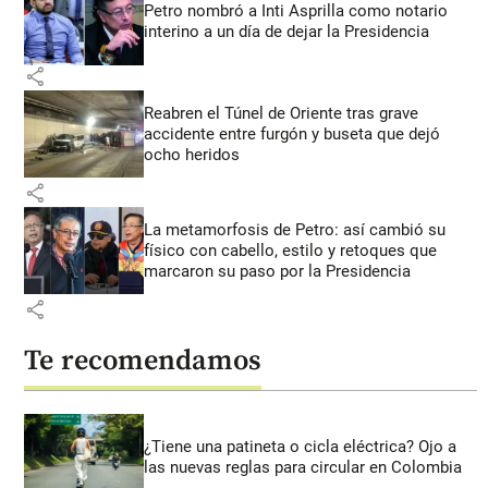
Petro nombró a Inti Asprilla como notario
interino a un día de dejar la Presidencia
share
Reabren el Túnel de Oriente tras grave
accidente entre furgón y buseta que dejó
ocho heridos
share
La metamorfosis de Petro: así cambió su
físico con cabello, estilo y retoques que
marcaron su paso por la Presidencia
share
Te recomendamos
¿Tiene una patineta o cicla eléctrica? Ojo a
las nuevas reglas para circular en Colombia