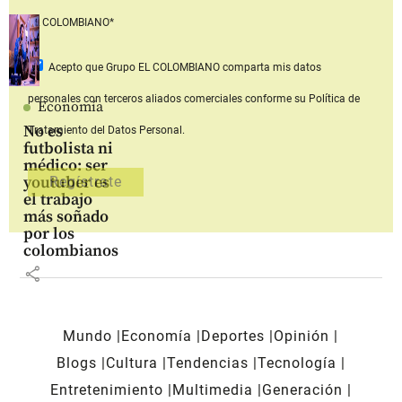
EL COLOMBIANO*
Acepto que Grupo EL COLOMBIANO
comparta mis datos
personales con terceros aliados comerciales
conforme su Política de
Economía
No es
Tratamiento del Datos Personal.
futbolista ni
médico: ser
youtuber es
el trabajo
más soñado
por los
colombianos
share
Mundo
Economía
Deportes
Opinión
Blogs
Cultura
Tendencias
Tecnología
Entretenimiento
Multimedia
Generación