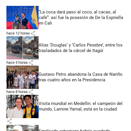
“La coca dará paso al coco, al cacao, al
café”: así fue la posesión de De la Espriella
en Cali
share
hace 12 horas
Alias ‘Douglas’ y ‘Carlos Pesebre’, entre los
trasladados de la cárcel de Itagüí
share
hace 5 horas
Gustavo Petro abandona la Casa de Nariño
tras cuatro años en la Presidencia
share
hace 8 horas
Visita mundial en Medellín: el campeón del
mundo, Lamine Yamal, está en la ciudad
share
Empleado extranjero habría quedado