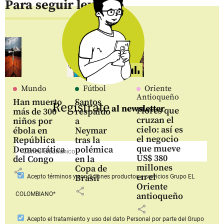
Para seguir leyendo
Mundo
Fútbol
Oriente
Antioqueño
Han muerto
Santos
Regístrate
al newsletter
Flores que
más de 300
respaldó
cruzan el
niños por
a
cielo: así es
ébola en
Neymar
el negocio
República
tras la
que mueve
Democrática
polémica
US$ 380
del Congo
en la
millones
Copa de
share
en el
Brasil
Acepto
términos y condiciones productos y servicios
Grupo EL
Oriente
share
COLOMBIANO*
antioqueño
share
Acepto
el tratamiento y uso del dato Personal
por parte del Grupo