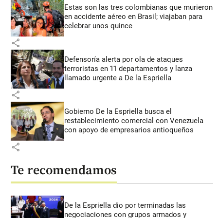
Estas son las tres colombianas que murieron
en accidente aéreo en Brasil; viajaban para
celebrar unos quince
share
Defensoría alerta por ola de ataques
terroristas en 11 departamentos y lanza
llamado urgente a De la Espriella
share
Gobierno De la Espriella busca el
restablecimiento comercial con Venezuela
con apoyo de empresarios antioqueños
share
Te recomendamos
De la Espriella dio por terminadas las
negociaciones con grupos armados y