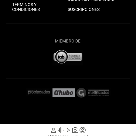
TÉRMINOS Y
CONDICIONES
SUSCRIPCIONES
MIEMBRO DE:
person
graphic_eq
play_arrow
photo_camera
account_circle