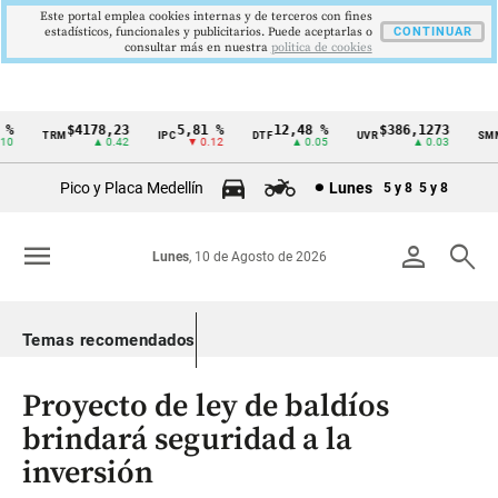
Este portal emplea cookies internas y de terceros con fines
estadísticos, funcionales y publicitarios. Puede aceptarlas o
CONTINUAR
consultar más en nuestra
politica de cookies
%
$4178,23
5,81 %
12,48 %
$386,1273
TRM
IPC
DTF
UVR
SMML
Cintillo
0
▲ 0.42
▼ 0.12
▲ 0.05
▲ 0.03
de
Pico y Placa Medellín
Lunes
5 y 8
5 y 8
indicadores
económicos
menu
person
search
Lunes
, 10 de Agosto de 2026
Colombia
Temas recomendados
Proyecto de ley de baldíos
brindará seguridad a la
inversión