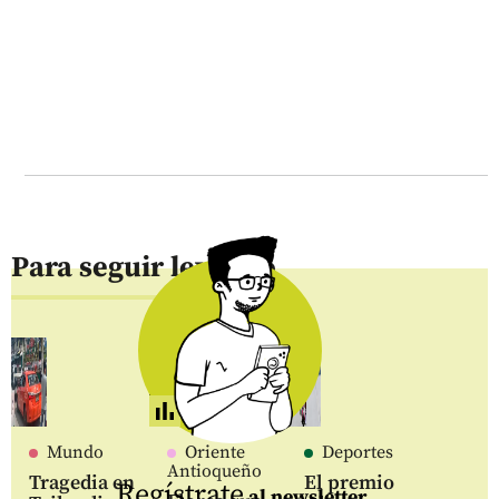
Para seguir leyendo
Mundo
Oriente
Deportes
Antioqueño
Tragedia en
El premio
Regístrate
al newsletter