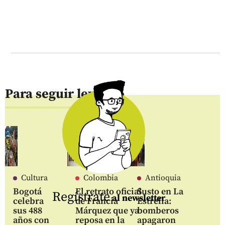
Para seguir leyendo
Cultura
Colombia
Antioquia
Bogotá
El retrato oficial
Susto en La
Regístrate
al newsletter
celebra
de Francia
Estrella:
sus 488
Márquez que ya
bomberos
años con
reposa en la
apagaron