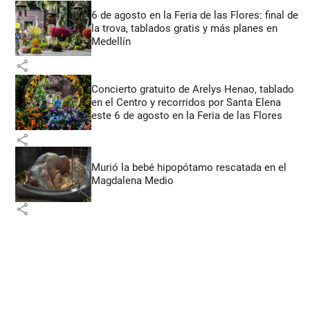
6 de agosto en la Feria de las Flores: final de
la trova, tablados gratis y más planes en
Medellín
share
Concierto gratuito de Arelys Henao, tablado
en el Centro y recorridos por Santa Elena
este 6 de agosto en la Feria de las Flores
share
Murió la bebé hipopótamo rescatada en el
Magdalena Medio
share