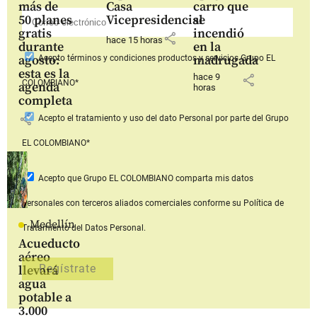
más de
Casa
carro que
50 planes
Vicepresidencial
se
gratis
incendió
share
hace 15 horas
durante
en la
agosto:
madrugada
Acepto
términos y condiciones productos y servicios
Grupo EL
esta es la
hace 9
share
COLOMBIANO*
agenda
horas
completa
share
Acepto
el tratamiento y uso del dato Personal
por parte del Grupo
EL COLOMBIANO*
Acepto que Grupo EL COLOMBIANO
comparta mis datos
personales con terceros aliados comerciales
conforme su Política de
Medellín
Tratamiento del Datos Personal.
Acueducto
aéreo
llevará
agua
potable a
3.000