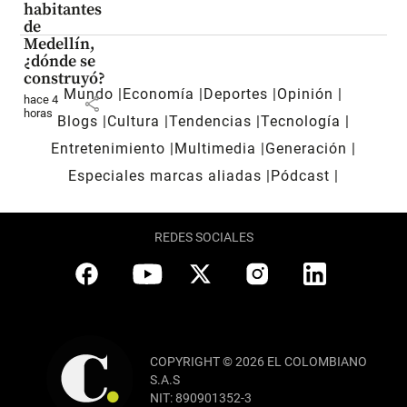
habitantes
de
Medellín,
¿dónde se
construyó?
Mundo
Economía
Deportes
Opinión
hace 4
share
horas
Blogs
Cultura
Tendencias
Tecnología
Entretenimiento
Multimedia
Generación
Especiales marcas aliadas
Pódcast
REDES SOCIALES
COPYRIGHT © 2026 EL COLOMBIANO
S.A.S
NIT: 890901352-3