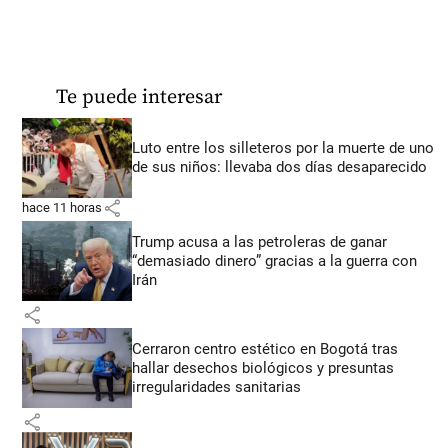
Te puede interesar
Luto entre los silleteros por la muerte de uno
de sus niños: llevaba dos días desaparecido
share
hace 11 horas
Trump acusa a las petroleras de ganar
“demasiado dinero” gracias a la guerra con
Irán
share
Cerraron centro estético en Bogotá tras
hallar desechos biológicos y presuntas
irregularidades sanitarias
share