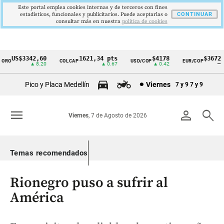
Este portal emplea cookies internas y de terceros con fines
estadísticos, funcionales y publicitarios. Puede aceptarlas o
CONTINUAR
consultar más en nuestra
politica de cookies
US$3342,60
1621,34 pts
$4178
$3672
RO
COLCAP
USD/COP
EUR/COP
Cintillo
▲ 8.20
▲ 0.67
▲ 0.42
—
de
Pico y Placa Medellín
Viernes
7 y 9
7 y 9
indicadores
económicos
menu
person
search
Viernes
, 7 de Agosto de 2026
Colombia
Temas recomendados
Rionegro puso a sufrir al
América