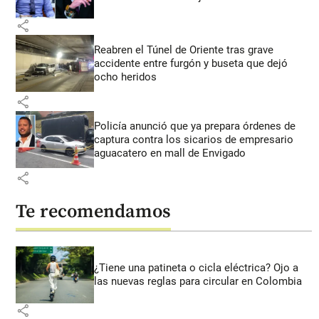
share
Reabren el Túnel de Oriente tras grave
accidente entre furgón y buseta que dejó
ocho heridos
share
Policía anunció que ya prepara órdenes de
captura contra los sicarios de empresario
aguacatero en mall de Envigado
share
Te recomendamos
¿Tiene una patineta o cicla eléctrica? Ojo a
las nuevas reglas para circular en Colombia
share