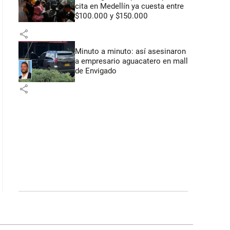
cita en Medellín ya cuesta entre
$100.000 y $150.000
share
Minuto a minuto: así asesinaron
a empresario aguacatero en mall
de Envigado
share