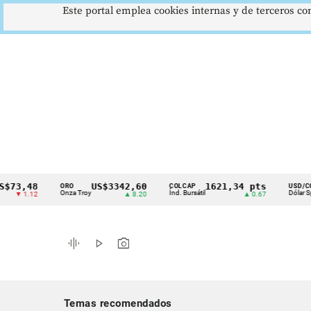
Este portal emplea cookies internas y de terceros con
,48
US$3342,60
1621,34 pts
$4
ORO
COLCAP
USD/COP
Cintillo
Onza Troy
Índ. Bursátil
Dólar Spot
1.12
▲ 8.20
▲ 0.67
▲ 
de
indicadores
graphic_eq
play_arrow
photo_camera
económicos
Colombia
Temas recomendados