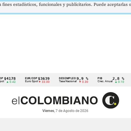
 fines estadísticos, funcionales y publicitarios. Puede aceptarlas
178
$3639
9,9 %
2,8 %
EUR/COP
DESEMPLEO
PIB
TRM
Euro Spot
Tasa Nacional
Crec. Anual
Tasa
0.42
▼ 33.00
▼ 0.30
▲ 0.10
Viernes
, 7 de Agosto de 2026