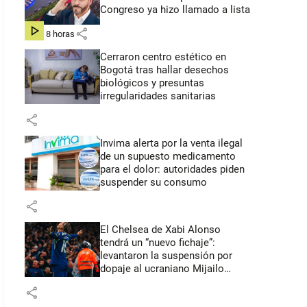
Congreso ya hizo llamado a lista
share
hace 8 horas
Cerraron centro estético en
Bogotá tras hallar desechos
biológicos y presuntas
irregularidades sanitarias
share
Invima alerta por la venta ilegal
de un supuesto medicamento
para el dolor: autoridades piden
suspender su consumo
share
El Chelsea de Xabi Alonso
tendrá un “nuevo fichaje”:
levantaron la suspensión por
dopaje al ucraniano Mijailo
Mudryk
share