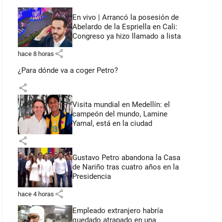
En vivo | Arrancó la posesión de
Abelardo de la Espriella en Cali:
Congreso ya hizo llamado a lista
share
hace 8 horas
¿Para dónde va a coger Petro?
share
Visita mundial en Medellín: el
campeón del mundo, Lamine
Yamal, está en la ciudad
share
Gustavo Petro abandona la Casa
de Nariño tras cuatro años en la
Presidencia
share
hace 4 horas
Empleado extranjero habría
quedado atrapado en una