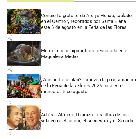
Concierto gratuito de Arelys Henao, tablado
en el Centro y recorridos por Santa Elena
este 6 de agosto en la Feria de las Flores
share
Murió la bebé hipopótamo rescatada en el
Magdalena Medio
share
¿Aún no tiene plan? Conozca la programación
de la Feria de las Flores 2026 para este
miércoles 5 de agosto
share
Adiós a Alfonso Lizarazo: los hitos de una
vida entre el humor, el secuestro y el Senado
share