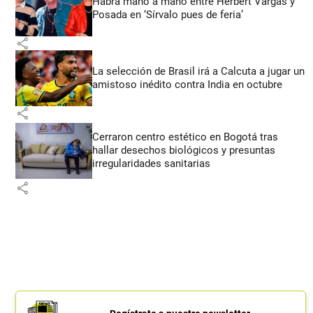
Habrá mano a mano entre Herbert Vargas y
Posada en ‘Sírvalo pues de feria’
share
La selección de Brasil irá a Calcuta a jugar un
amistoso inédito contra India en octubre
share
Cerraron centro estético en Bogotá tras
hallar desechos biológicos y presuntas
irregularidades sanitarias
share