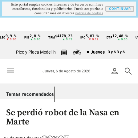
Este portal emplea cookies internas y de terceros con fines
estadísticos, funcionales y publicitarios. Puede aceptarlas o
CONTINUAR
consultar más en nuestra
politica de cookies
9,9 %
2,8 %
$4178,23
5,81 %
12,48 %
O
PIB
TRM
IPC
DTF
UVR
Cintillo
▼ 0.30
▲ 0.10
▲ 0.42
▼ 0.12
▲ 0.05
de
Pico y Placa Medellín
Jueves
3 y 6
3 y 6
indicadores
económicos
menu
person
search
Jueves
, 6 de Agosto de 2026
Colombia
Temas recomendados
Se perdió robot de la Nasa en
Marte