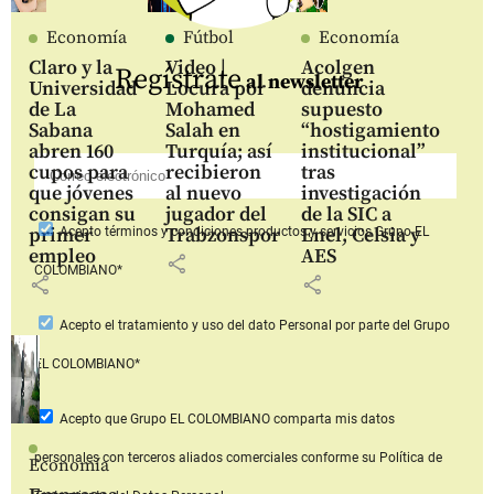
Economía
Fútbol
Economía
Claro y la
Video |
Acolgen
Regístrate
al newsletter
Universidad
Locura por
denuncia
de La
Mohamed
supuesto
Sabana
Salah en
“hostigamiento
abren 160
Turquía; así
institucional”
cupos para
recibieron
tras
que jóvenes
al nuevo
investigación
consigan su
jugador del
de la SIC a
primer
Trabzonspor
Enel, Celsia y
Acepto
términos y condiciones productos y servicios
Grupo EL
empleo
AES
share
COLOMBIANO*
share
share
Acepto
el tratamiento y uso del dato Personal
por parte del Grupo
EL COLOMBIANO*
Acepto que Grupo EL COLOMBIANO
comparta mis datos
personales con terceros aliados comerciales
conforme su Política de
Economía