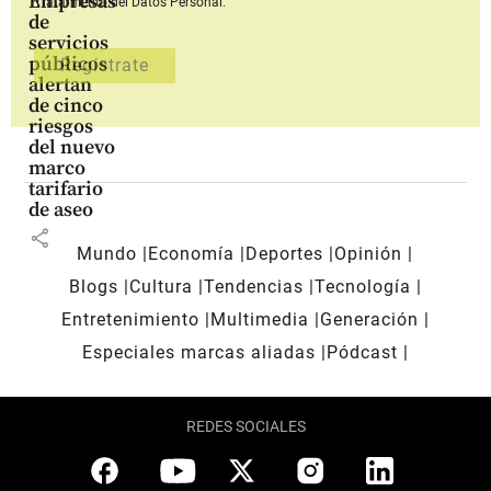
Empresas
Tratamiento del Datos Personal.
de
servicios
públicos
alertan
de cinco
riesgos
del nuevo
marco
tarifario
de aseo
share
Mundo
Economía
Deportes
Opinión
Blogs
Cultura
Tendencias
Tecnología
Entretenimiento
Multimedia
Generación
Especiales marcas aliadas
Pódcast
REDES SOCIALES