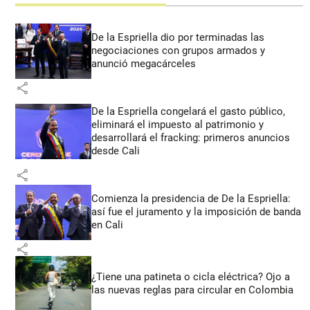
De la Espriella dio por terminadas las
negociaciones con grupos armados y
anunció megacárceles
share
De la Espriella congelará el gasto público,
eliminará el impuesto al patrimonio y
desarrollará el fracking: primeros anuncios
desde Cali
share
Comienza la presidencia de De la Espriella:
así fue el juramento y la imposición de banda
en Cali
share
¿Tiene una patineta o cicla eléctrica? Ojo a
las nuevas reglas para circular en Colombia