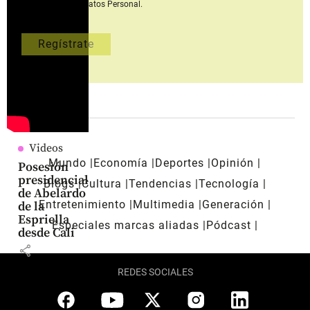
Tratamiento del Datos Personal.
Videos
Mundo
Economía
Deportes
Opinión
Posesión
presidencial
Blogs
Cultura
Tendencias
Tecnología
de Abelardo
Entretenimiento
Multimedia
Generación
de la
Espriella
Especiales marcas aliadas
Pódcast
desde Cali
share
REDES SOCIALES