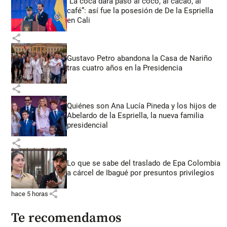
“La coca dará paso al coco, al cacao, al
café”: así fue la posesión de De la Espriella
en Cali
share
Gustavo Petro abandona la Casa de Nariño
tras cuatro años en la Presidencia
share
Quiénes son Ana Lucía Pineda y los hijos de
Abelardo de la Espriella, la nueva familia
presidencial
share
Lo que se sabe del traslado de Epa Colombia
a cárcel de Ibagué por presuntos privilegios
share
hace 5 horas
Te recomendamos