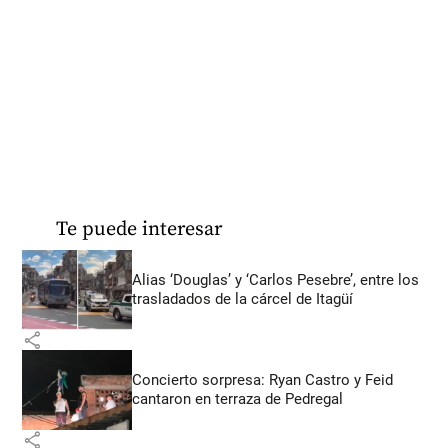
Te puede interesar
Alias ‘Douglas’ y ‘Carlos Pesebre’, entre los
trasladados de la cárcel de Itagüí
share
Concierto sorpresa: Ryan Castro y Feid
cantaron en terraza de Pedregal
share