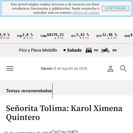
Este portal emplea cookies internas y de terceros con fines
estadísticos, funcionales y publicitarios. Puede aceptarlas o
CONTINUAR
consultar más en nuestra
politica de cookies
,9 %
2,8 %
$4178,23
5,81 %
12,48 %
$3
PIB
TRM
IPC
DTF
UVR
Cintillo
0.30
▲ 0.10
▲ 0.42
▼ 0.12
▲ 0.05
de
Pico y Placa Medellín
Sabado
no
no
indicadores
económicos
menu
person
search
Sábado
, 8 de Agosto de 2026
Colombia
Temas recomendados
Señorita Tolima: Karol Ximena
Quintero