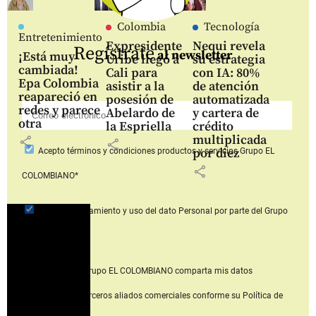
Colombia
Tecnología
Entretenimiento
Expresidente
Nequi revela
Regístrate
al newsletter
¡Está muy
Uribe llegó a
su estrategia
cambiada!
Cali para
con IA: 80%
Epa Colombia
asistir a la
de atención
reapareció en
posesión de
automatizada
redes y parece
Abelardo de
y cartera de
otra
la Espriella
crédito
multiplicada
share
share
por diez
Acepto
términos y condiciones productos y servicios
Grupo EL
share
COLOMBIANO*
Acepto
el tratamiento y uso del dato Personal
por parte del Grupo
EL COLOMBIANO*
Acepto que Grupo EL COLOMBIANO
comparta mis datos
personales con terceros aliados comerciales
conforme su Política de