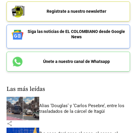
Regístrate a nuestro newsletter
Siga las noticias de EL COLOMBIANO desde Google
News
Únete a nuestro canal de Whatsapp
Las más leídas
Alias ‘Douglas’ y ‘Carlos Pesebre’, entre los
trasladados de la cárcel de Itagüí
share