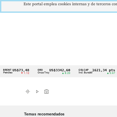
Este portal emplea cookies internas y de terceros con
US$73,48
US$3342,60
1621,34 pts
NT
ORO
COLCAP
U
Cintillo
leo
Onza Troy
Índ. Bursátil
Dó
▼ 1.12
▲ 8.20
▲ 0.67
de
indicadores
graphic_eq
play_arrow
photo_camera
económicos
Colombia
Temas recomendados