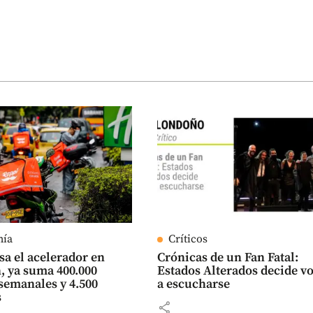
mía
Críticos
sa el acelerador en
Crónicas de un Fan Fatal:
, ya suma 400.000
Estados Alterados decide v
semanales y 4.500
a escucharse
s
share