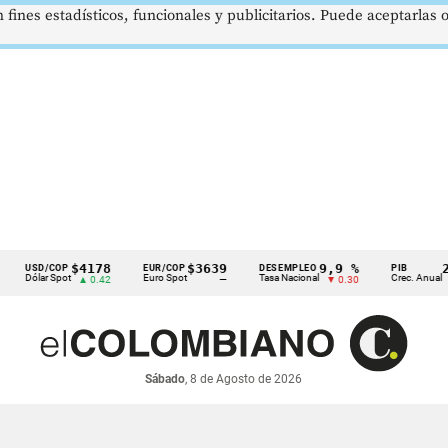
 fines estadísticos, funcionales y publicitarios. Puede aceptarlas
$4178
$3639
9,9 %
2,8 %
SD/COP
EUR/COP
DESEMPLEO
PIB
lar Spot
Euro Spot
Tasa Nacional
Crec. Anual
▲ 0.42
—
▼ 0.30
▲ 0.10
Sábado
, 8 de Agosto de 2026