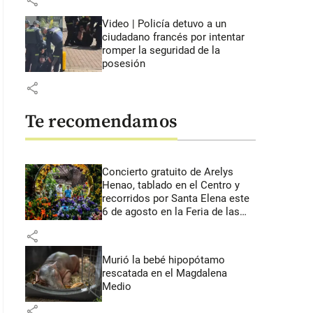
share
Video | Policía detuvo a un
ciudadano francés por intentar
romper la seguridad de la
posesión
share
Te recomendamos
Concierto gratuito de Arelys
Henao, tablado en el Centro y
recorridos por Santa Elena este
6 de agosto en la Feria de las
Flores
share
Murió la bebé hipopótamo
rescatada en el Magdalena
Medio
share