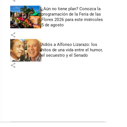
¿Aún no tiene plan? Conozca la
programación de la Feria de las
Flores 2026 para este miércoles
5 de agosto
share
Adiós a Alfonso Lizarazo: los
hitos de una vida entre el humor,
el secuestro y el Senado
share