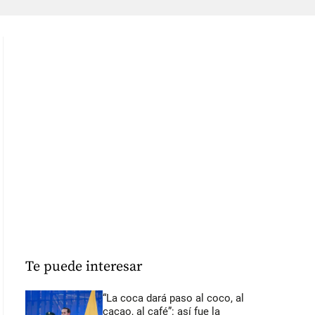
Te puede interesar
“La coca dará paso al coco, al
cacao, al café”: así fue la