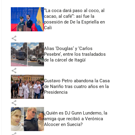
“La coca dará paso al coco, al
cacao, al café”: así fue la
posesión de De la Espriella en
Cali
share
Alias ‘Douglas’ y ‘Carlos
Pesebre’, entre los trasladados
de la cárcel de Itagüí
share
Gustavo Petro abandona la Casa
de Nariño tras cuatro años en la
Presidencia
share
¿Quién es DJ Gunn Lundemo, la
amiga que recibió a Verónica
Alcocer en Suecia?