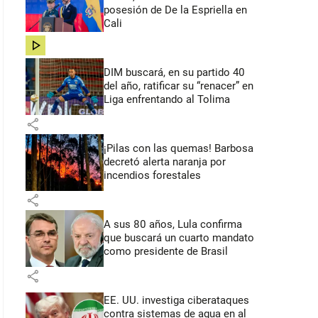
posesión de De la Espriella en
Cali
share
DIM buscará, en su partido 40
del año, ratificar su “renacer” en
Liga enfrentando al Tolima
share
¡Pilas con las quemas! Barbosa
decretó alerta naranja por
incendios forestales
share
A sus 80 años, Lula confirma
que buscará un cuarto mandato
como presidente de Brasil
share
EE. UU. investiga ciberataques
contra sistemas de agua en al