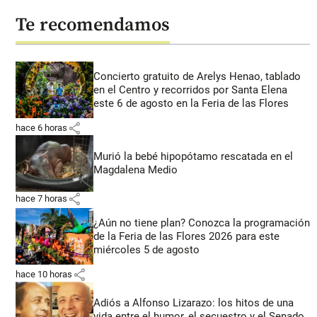
Te recomendamos
Concierto gratuito de Arelys Henao, tablado
en el Centro y recorridos por Santa Elena
este 6 de agosto en la Feria de las Flores
share
hace 6 horas
Murió la bebé hipopótamo rescatada en el
Magdalena Medio
share
hace 7 horas
¿Aún no tiene plan? Conozca la programación
de la Feria de las Flores 2026 para este
miércoles 5 de agosto
share
hace 10 horas
Adiós a Alfonso Lizarazo: los hitos de una
vida entre el humor, el secuestro y el Senado