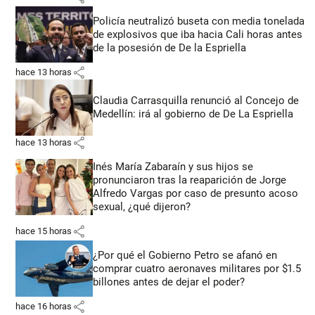
Policía neutralizó buseta con media tonelada
de explosivos que iba hacia Cali horas antes
de la posesión de De la Espriella
share
hace 13 horas
Claudia Carrasquilla renunció al Concejo de
Medellín: irá al gobierno de De La Espriella
share
hace 13 horas
Inés María Zabaraín y sus hijos se
pronunciaron tras la reaparición de Jorge
Alfredo Vargas por caso de presunto acoso
sexual, ¿qué dijeron?
share
hace 15 horas
¿Por qué el Gobierno Petro se afanó en
comprar cuatro aeronaves militares por $1.5
billones antes de dejar el poder?
share
hace 16 horas