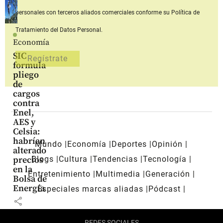
personales con terceros aliados comerciales
conforme su Política de
Tratamiento del Datos Personal.
Economía
SIC
formula
pliego
de
cargos
contra
Enel,
AES y
Celsia:
habrían
Mundo
Economía
Deportes
Opinión
alterado
Blogs
Cultura
Tendencias
Tecnología
precios
en la
Entretenimiento
Multimedia
Generación
Bolsa de
Energía
Especiales marcas aliadas
Pódcast
share
REDES SOCIALES