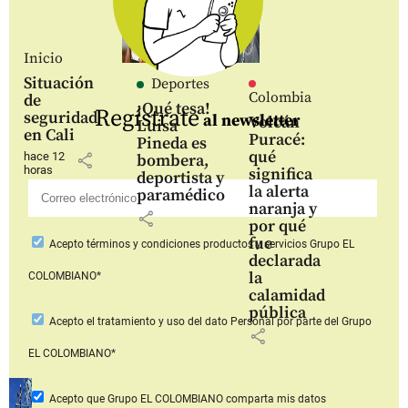
Inicio
Situación
Deportes
Colombia
de
¡Qué tesa!
Regístrate
seguridad
al newsletter
Volcán
Luisa
en Cali
Puracé:
Pineda es
qué
hace 12
share
bombera,
horas
significa
deportista y
la alerta
paramédico
naranja y
share
por qué
fue
Acepto
términos y condiciones productos y servicios
Grupo EL
declarada
la
COLOMBIANO*
calamidad
pública
Acepto
el tratamiento y uso del dato Personal
por parte del Grupo
share
EL COLOMBIANO*
Acepto que Grupo EL COLOMBIANO
comparta mis datos