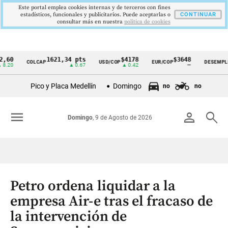
Este portal emplea cookies internas y de terceros con fines
estadísticos, funcionales y publicitarios. Puede aceptarlas o
CONTINUAR
consultar más en nuestra
politica de cookies
1621,34 pts
$4178
$3648
9,9
COLCAP
USD/COP
EUR/COP
DESEMPLEO
Cintillo
▲ 0.67
▲ 0.42
—
▼ 0
de
Pico y Placa Medellín
Domingo
no
no
indicadores
económicos
menu
person
search
Domingo
, 9 de Agosto de 2026
Colombia
Petro ordena liquidar a la
empresa Air-e tras el fracaso de
la intervención de