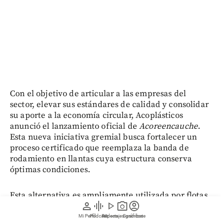
Con el objetivo de articular a las empresas del
sector, elevar sus estándares de calidad y consolidar
su aporte a la economía circular, Acoplásticos
anunció el lanzamiento oficial de
Acoreencauche
.
Esta nueva iniciativa gremial busca fortalecer un
proceso certificado que reemplaza la banda de
rodamiento en llantas cuya estructura conserva
óptimas condiciones.
Esta alternativa es ampliamente utilizada por flotas
person
graphic_eq
play_arrow
photo_camera
account_circle
de carga, transporte de pasajeros y vehículos de
minería, construcción y agricultura, dándole un
Mi Perfil
Pódcast
Reportajes gráficos
Videos
Suscríbete