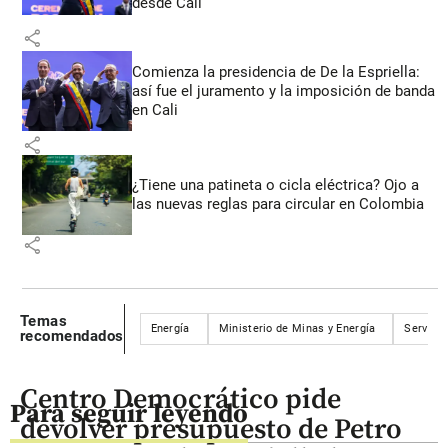
desde Cali
share
Comienza la presidencia de De la Espriella:
así fue el juramento y la imposición de banda
en Cali
share
¿Tiene una patineta o cicla eléctrica? Ojo a
las nuevas reglas para circular en Colombia
share
Temas
Energía
Ministerio de Minas y Energía
Servicio
recomendados
Centro Democrático pide
Para seguir leyendo
devolver presupuesto de Petro