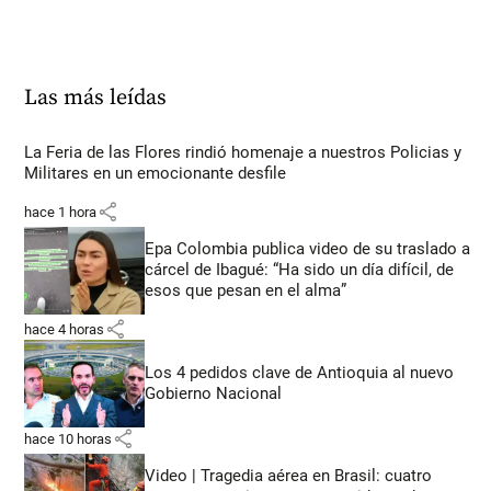
Las más leídas
La Feria de las Flores rindió homenaje a nuestros Policias y
Militares en un emocionante desfile
share
hace 1 hora
Epa Colombia publica video de su traslado a
cárcel de Ibagué: “Ha sido un día difícil, de
esos que pesan en el alma”
share
hace 4 horas
Los 4 pedidos clave de Antioquia al nuevo
Gobierno Nacional
share
hace 10 horas
Video | Tragedia aérea en Brasil: cuatro