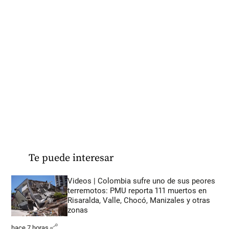
Te puede interesar
Videos | Colombia sufre uno de sus peores
terremotos: PMU reporta 111 muertos en
Risaralda, Valle, Chocó, Manizales y otras
zonas
share
hace 7 horas