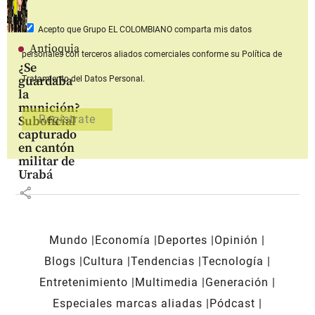
Acepto que Grupo EL COLOMBIANO
comparta mis datos
Antioquia
personales con terceros aliados comerciales
conforme su Política de
¿Se
guardaba
Tratamiento del Datos Personal.
la
munición?
Suboficial
capturado
en cantón
militar de
Urabá
share
Mundo
Economía
Deportes
Opinión
Blogs
Cultura
Tendencias
Tecnología
Entretenimiento
Multimedia
Generación
Especiales marcas aliadas
Pódcast