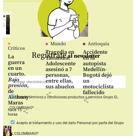
Mundo
Antioquia
Críticos
Tragedia en
Accidente
Regístrate
al newsletter
La
Tailandia:
en la
guerra
Adolescente
autopista
en un
asesinó a 7
Medellín-
cuarto.
personas,
Bogotá dejó
Bajo
entre ellas,
un
presión
,
sus abuelos
motociclista
de
fallecido
share
Anthony
Acepto
términos y condiciones productos y servicios
Grupo EL
share
Maras
COLOMBIANO*
hace 15
share
horas
Acepto
el tratamiento y uso del dato Personal
por parte del Grupo
EL COLOMBIANO*