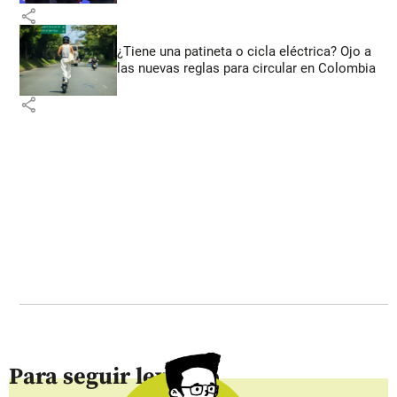
share
¿Tiene una patineta o cicla eléctrica? Ojo a
las nuevas reglas para circular en Colombia
share
Para seguir leyendo