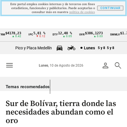
Este portal emplea cookies internas y de terceros con fines
estadísticos, funcionales y publicitarios. Puede aceptarlas o
CONTINUAR
consultar más en nuestra
politica de cookies
$4178,23
5,81 %
12,48 %
$386,1273
$1.750
IPC
DTF
UVR
SMMLV
Cintillo
▲ 0.42
▼ 0.12
▲ 0.05
▲ 0.03
de
Pico y Placa Medellín
Lunes
5 y 8
5 y 8
indicadores
económicos
menu
person
search
Lunes
, 10 de Agosto de 2026
Colombia
Temas recomendados
Sur de Bolívar, tierra donde las
necesidades abundan como el
oro