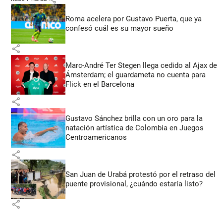
Roma acelera por Gustavo Puerta, que ya
confesó cuál es su mayor sueño
share
Marc-André Ter Stegen llega cedido al Ajax de
Ámsterdam; el guardameta no cuenta para
Flick en el Barcelona
share
Gustavo Sánchez brilla con un oro para la
natación artística de Colombia en Juegos
Centroamericanos
share
San Juan de Urabá protestó por el retraso del
puente provisional, ¿cuándo estaría listo?
share