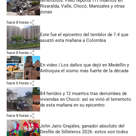
terremotos: PMU reporta 111 muertos en
Risaralda, Valle, Chocó, Manizales y otras
zonas
share
hace 8 horas
Este fue el epicentro del temblor de 7.4 que
asustó esta mañana a Colombia
share
hace 8 horas
En video | Los daños que dejó en Medellín y
Antioquia el sismo más fuerte de la década
share
hace 6 horas
84 heridos y 12 muertos tras derrumbes de
viviendas en Chocó: así se vivió el terremoto
de esta mañana en su epicentro
share
hace 8 horas
John Jairo Grajales, ganador absoluto del
Desfile de Silleteros 2026: estos son todos