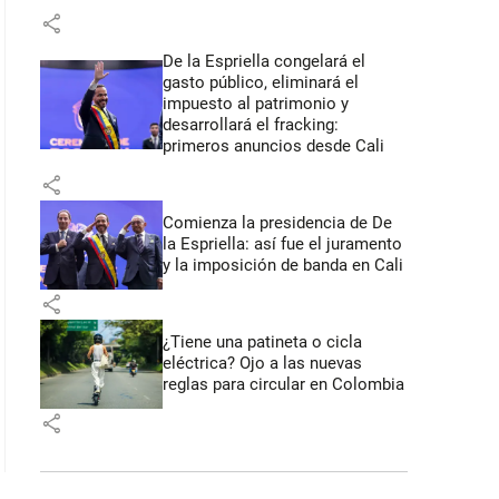
share
De la Espriella congelará el
gasto público, eliminará el
impuesto al patrimonio y
desarrollará el fracking:
primeros anuncios desde Cali
share
Comienza la presidencia de De
la Espriella: así fue el juramento
y la imposición de banda en Cali
share
¿Tiene una patineta o cicla
eléctrica? Ojo a las nuevas
reglas para circular en Colombia
share