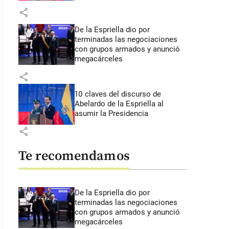
share
De la Espriella dio por
terminadas las negociaciones
con grupos armados y anunció
megacárceles
share
10 claves del discurso de
Abelardo de la Espriella al
asumir la Presidencia
share
Te recomendamos
De la Espriella dio por
terminadas las negociaciones
con grupos armados y anunció
megacárceles