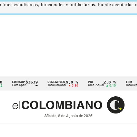
 fines estadísticos, funcionales y publicitarios. Puede aceptarlas
$3639
9,9 %
2,8 %
EUR/COP
DESEMPLEO
PIB
TRM
Euro Spot
Tasa Nacional
Crec. Anual
Tasa Rep. Mone
—
▼ 0.30
▲ 0.10
Sábado
, 8 de Agosto de 2026