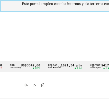
Este portal emplea cookies internas y de terceros con
US$3342,60
1621,34 pts
$4178
ORO
COLCAP
USD/COP
Cintillo
Onza Troy
Índ. Bursátil
Dólar Spot
▲ 8.20
▲ 0.67
▲ 0.42
de
indicadores
graphic_eq
play_arrow
photo_camera
económicos
Colombia