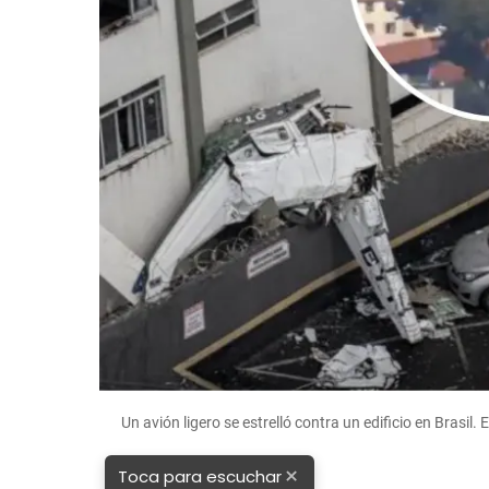
Un avión ligero se estrelló contra un edificio en Brasil
×
Toca para escuchar