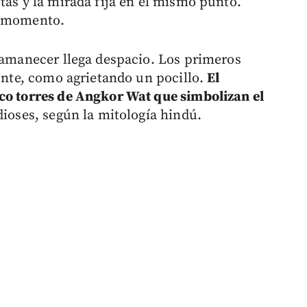
tas y la mirada fija en el mismo punto.
l momento.
l amanecer llega despacio. Los primeros
zonte, como agrietando un pocillo.
El
nco torres de Angkor Wat que simbolizan el
dioses, según la mitología hindú.