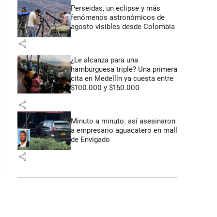
Perseidas, un eclipse y más
fenómenos astronómicos de
agosto visibles desde Colombia
share
¿Le alcanza para una
hamburguesa triple? Una primera
cita en Medellín ya cuesta entre
$100.000 y $150.000
share
Minuto a minuto: así asesinaron
a empresario aguacatero en mall
de Envigado
share