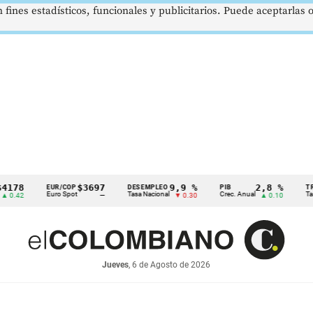
 fines estadísticos, funcionales y publicitarios. Puede aceptarlas
$3697
9,9 %
2,8 %
EUR/COP
DESEMPLEO
PIB
TRM
Euro Spot
Tasa Nacional
Crec. Anual
Tasa Rep. 
—
▼ 0.30
▲ 0.10
Jueves
, 6 de Agosto de 2026