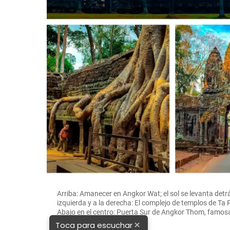
Arriba: Amanecer en Angkor Wat; el sol se levanta detrá
izquierda y a la derecha: El complejo de templos de Ta
Abajo en el centro: Puerta Sur de Angkor Thom, famo
JIMÉNEZ
×
Toca para escuchar