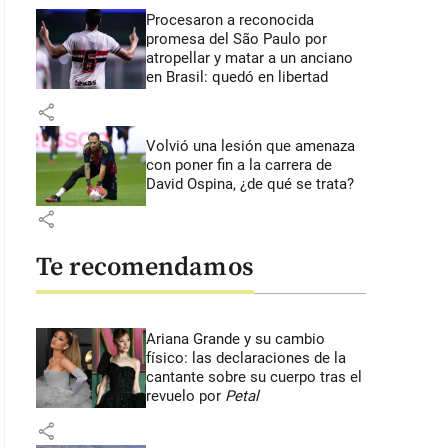
Procesaron a reconocida
promesa del São Paulo por
atropellar y matar a un anciano
en Brasil: quedó en libertad
share
Volvió una lesión que amenaza
con poner fin a la carrera de
David Ospina, ¿de qué se trata?
share
Te recomendamos
Ariana Grande y su cambio
físico: las declaraciones de la
cantante sobre su cuerpo tras el
revuelo por
Petal
share