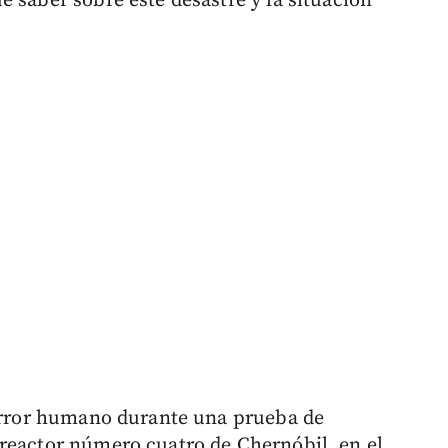
 saber sobre este desastre y la situación
 error humano durante una prueba de
reactor número cuatro de Chernóbil, en el