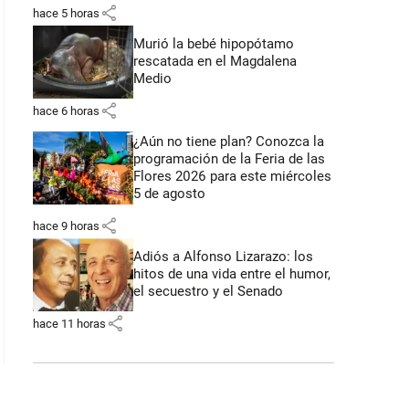
share
hace 5 horas
Murió la bebé hipopótamo
rescatada en el Magdalena
Medio
share
hace 6 horas
¿Aún no tiene plan? Conozca la
programación de la Feria de las
Flores 2026 para este miércoles
5 de agosto
share
hace 9 horas
Adiós a Alfonso Lizarazo: los
hitos de una vida entre el humor,
el secuestro y el Senado
share
hace 11 horas