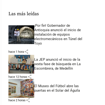
Las más leídas
¡Por fin! Gobernador de
Antioquia anunció el inicio de
instalación de equipos
electromecánicos en Túnel del
Toyo
share
hace 1 hora
La JEP anunció el inicio de la
sexta fase de búsqueda en La
Escombrera, de Medellín
share
hace 12 horas
El Museo del Fútbol abre las
puertas en el Solar del Águila
share
hace 2 horas