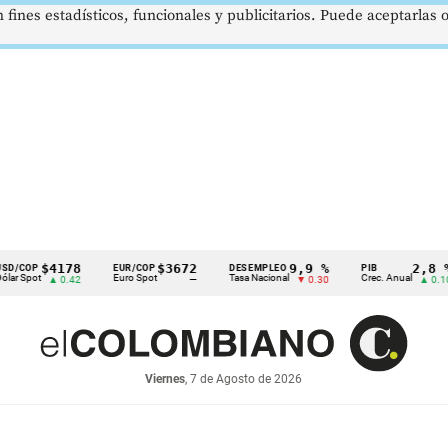
 fines estadísticos, funcionales y publicitarios. Puede aceptarlas
$4178
$3672
9,9 %
2,8 %
EUR/COP
DESEMPLEO
PIB
T
Euro Spot
Tasa Nacional
Crec. Anual
T
▲ 0.42
—
▼ 0.30
▲ 0.10
Viernes
, 7 de Agosto de 2026