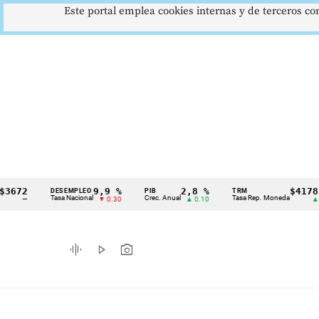
Este portal emplea cookies internas y de terceros con
9,9 %
2,8 %
$4178,23
DESEMPLEO
PIB
TRM
Cintillo
Tasa Nacional
Crec. Anual
Tasa Rep. Moneda
▼ 0.30
▲ 0.10
▲ 0.42
de
indicadores
graphic_eq
play_arrow
photo_camera
económicos
Colombia