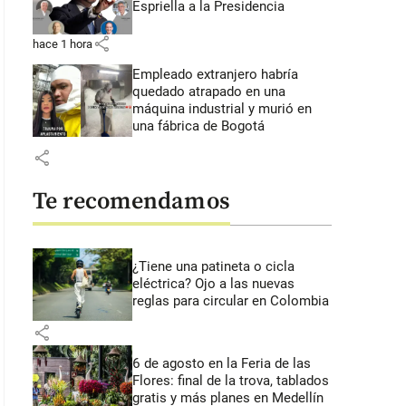
Espriella a la Presidencia
share
hace 1 hora
Empleado extranjero habría
quedado atrapado en una
máquina industrial y murió en
una fábrica de Bogotá
share
Te recomendamos
¿Tiene una patineta o cicla
eléctrica? Ojo a las nuevas
reglas para circular en Colombia
share
6 de agosto en la Feria de las
Flores: final de la trova, tablados
gratis y más planes en Medellín