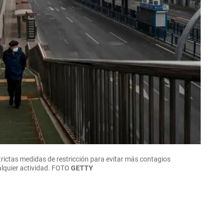
trictas medidas de restricción para evitar más contagios
alquier actividad. FOTO
GETTY