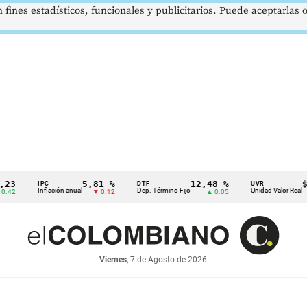
 fines estadísticos, funcionales y publicitarios. Puede aceptarlas
5,81 %
12,48 %
$386,1
IPC
DTF
UVR
Inflación anual
Dep. Término Fijo
Unidad Valor Real
▼ 0.12
▲ 0.05
▲ 
Viernes
, 7 de Agosto de 2026