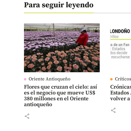
Para seguir leyendo
Oriente Antioqueño
Crítico
Flores que cruzan el cielo: así
Crónicas
es el negocio que mueve US$
Estados 
380 millones en el Oriente
volver a
antioqueño
share
share