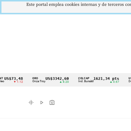
Este portal emplea cookies internas y de terceros con
73,48
US$3342,60
1621,34 pts
ORO
COLCAP
USD/COP
Cintillo
Onza Troy
Índ. Bursátil
Dólar Spot
▼ 1.12
▲ 8.20
▲ 0.67
de
indicadores
graphic_eq
play_arrow
photo_camera
económicos
Colombia