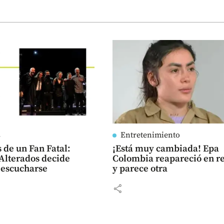
s
Entretenimiento
 de un Fan Fatal:
¡Está muy cambiada! Epa
Alterados decide
Colombia reapareció en r
 escucharse
y parece otra
share