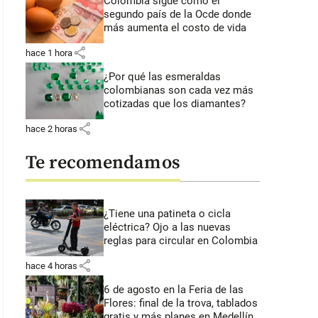
Colombia sigue como el
segundo país de la Ocde donde
más aumenta el costo de vida
share
hace 1 hora
¿Por qué las esmeraldas
colombianas son cada vez más
cotizadas que los diamantes?
share
hace 2 horas
Te recomendamos
¿Tiene una patineta o cicla
eléctrica? Ojo a las nuevas
reglas para circular en Colombia
share
hace 4 horas
6 de agosto en la Feria de las
Flores: final de la trova, tablados
gratis y más planes en Medellín