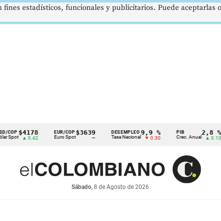
 fines estadísticos, funcionales y publicitarios. Puede aceptarlas
$4178
$3639
9,9 %
2,8 %
EUR/COP
DESEMPLEO
PIB
T
Euro Spot
Tasa Nacional
Crec. Anual
T
▲ 0.42
—
▼ 0.30
▲ 0.10
Sábado
, 8 de Agosto de 2026