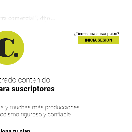
a comercial”, dijo...
¿Tienes una suscripción?
INICIA SESIÓN
rado contenido
ara suscriptores
esta y muchas más producciones
iodismo riguroso y confiable
iona tu plan