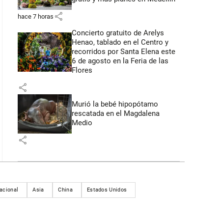
share
hace 7 horas
Concierto gratuito de Arelys
Henao, tablado en el Centro y
recorridos por Santa Elena este
6 de agosto en la Feria de las
Flores
share
Murió la bebé hipopótamo
rescatada en el Magdalena
Medio
share
nacional
Asia
China
Estados Unidos