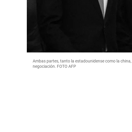
Ambas partes, tanto la estadounidense como la china, 
negociación. FOTO AFP