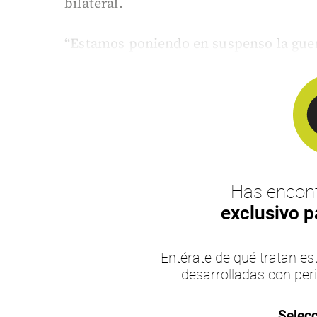
bilateral.
“Estamos poniendo en suspenso la guerr
Has encont
exclusivo p
Entérate de qué tratan 
desarrolladas con per
Selecc