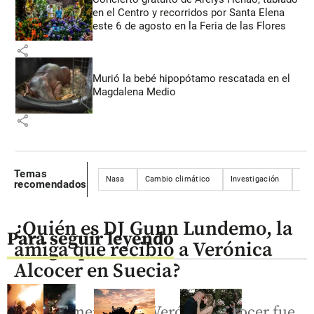
en el Centro y recorridos por Santa Elena
este 6 de agosto en la Feria de las Flores
share
Murió la bebé hipopótamo rescatada en el
Magdalena Medio
share
Temas
Nasa
Cambio climático
Investigación
Inu
recomendados
¿Quién es DJ Gunn Lundemo, la
Para seguir leyendo
amiga que recibió a Verónica
Alcocer en Suecia?
La exprimera dama Verónica Alcocer fue