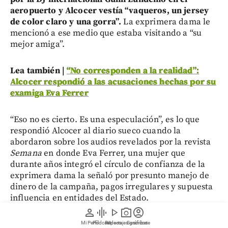
aeropuerto y Alcocer vestía “vaqueros, un jersey
de color claro y una gorra”.
La exprimera dama le
mencionó a ese medio que estaba visitando a “su
mejor amiga”.
Lea también |
“No corresponden a la realidad”:
Alcocer respondió a las acusaciones hechas por su
examiga Eva Ferrer
“Eso no es cierto. Es una especulación”, es lo que
respondió Alcocer al diario sueco cuando la
abordaron sobre los audios revelados por la revista
Semana
en donde Eva Ferrer, una mujer que
durante años integró el círculo de confianza de la
exprimera dama la señaló por presunto manejo de
dinero de la campaña, pagos irregulares y supuesta
influencia en entidades del Estado.
person
graphic_eq
play_arrow
photo_camera
account_circle
Mi Perfil
Pódcast
Reportajes gráficos
Videos
Suscríbete