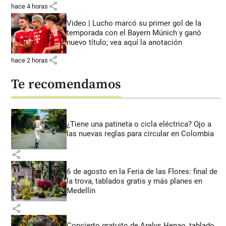
share
hace 4 horas
Video | Lucho marcó su primer gol de la
temporada con el Bayern Múnich y ganó
nuevo título; vea aquí la anotación
share
hace 2 horas
Te recomendamos
¿Tiene una patineta o cicla eléctrica? Ojo a
las nuevas reglas para circular en Colombia
share
6 de agosto en la Feria de las Flores: final de
la trova, tablados gratis y más planes en
Medellín
share
Concierto gratuito de Arelys Henao, tablado