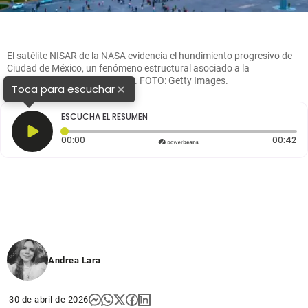
El satélite NISAR de la NASA evidencia el hundimiento progresivo de
Ciudad de México, un fenómeno estructural asociado a la
sobreexplotación de acuíferos. FOTO: Getty Images.
×
Toca para escuchar
ESCUCHA EL RESUMEN
Tiempo transcurrido: 0 segundos
Du
00:00
00:42
Andrea Lara
30 de abril de 2026