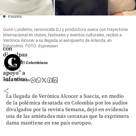
Fútbol
La FIFA
intenta
Gunn Lundemo, reconocida DJ y productora sueca con trayectoria
internacional en clubes, festivales y eventos culturales, recibió a
superar
Verónica Alcocer a su llegada al aeropuerto de Arlanda, en
su crisis
Estocolmo. FOTO:
Expressen.
con
disculpas
y dio su
El Colombiano
“pleno
apoyo” a
Infantino
hace 10 horas
share
La llegada de Verónica Alcocer a Suecia, en medio
de la polémica desatada en Colombia por los audios
divulgados por la revista Semana, dejó en evidencia
una de las amistades más cercanas que la exprimera
dama mantiene en ese país europeo.