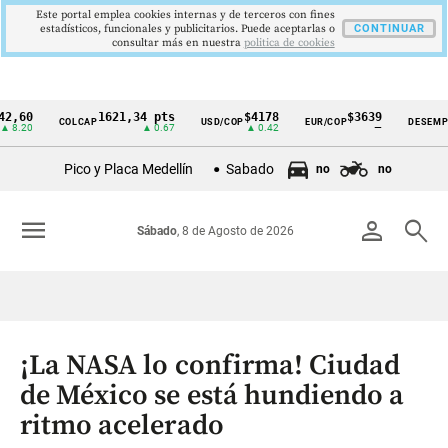
Este portal emplea cookies internas y de terceros con fines
estadísticos, funcionales y publicitarios. Puede aceptarlas o
CONTINUAR
consultar más en nuestra
politica de cookies
1621,34 pts
$4178
$3639
9,
COLCAP
USD/COP
EUR/COP
DESEMPLEO
Cintillo
▲ 0.67
▲ 0.42
—
▼ 0
de
Pico y Placa Medellín
Sabado
no
no
indicadores
económicos
menu
person
search
Sábado
, 8 de Agosto de 2026
Colombia
¡La NASA lo confirma! Ciudad
de México se está hundiendo a
ritmo acelerado