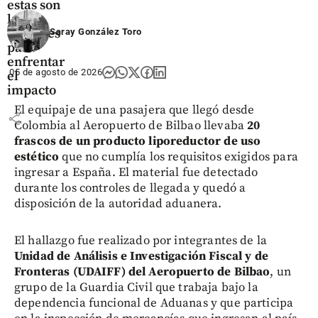
estas son
las
opciones
Saray González Toro
para
enfrentar
05 de agosto de 2026
el
impacto
El equipaje de una pasajera que llegó desde
share
Colombia al Aeropuerto de Bilbao llevaba
20
frascos de un producto liporeductor de uso
estético
que no cumplía los requisitos exigidos para
ingresar a España. El material fue detectado
durante los controles de llegada y quedó a
disposición de la autoridad aduanera.
El hallazgo fue realizado por integrantes de la
Unidad de Análisis e Investigación Fiscal y de
Fronteras (UDAIFF) del Aeropuerto de Bilbao
, un
grupo de la Guardia Civil que trabaja bajo la
dependencia funcional de Aduanas y que participa