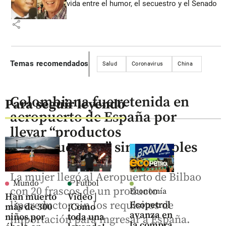
vida entre el humor, el secuestro y el Senado
share
Temas recomendados
Salud
Coronavirus
China
Colombiana fue retenida en
Para seguir leyendo
aeropuerto de España por
llevar “productos
liporeductores” sin controles
La mujer llegó al Aeropuerto de Bilbao
Mundo
Fútbol
con 20 frascos de un producto
Economía
Han muerto
Video |
liporeductor sin los requisitos de
Ecopetrol
más de 300
¡Como
avanza en
niños por
toda una
importación para ingresar a España.
la compra