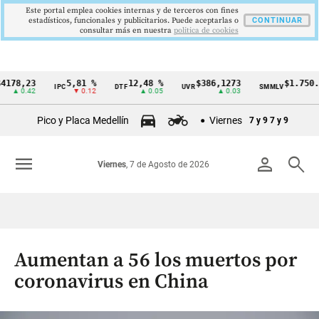
Este portal emplea cookies internas y de terceros con fines
estadísticos, funcionales y publicitarios. Puede aceptarlas o
CONTINUAR
consultar más en nuestra
politica de cookies
,23
5,81 %
12,48 %
$386,1273
$1.750.905
IPC
DTF
UVR
SMMLV
Cintillo
0.42
▼ 0.12
▲ 0.05
▲ 0.03
—
de
Pico y Placa Medellín
Viernes
7 y 9
7 y 9
indicadores
económicos
menu
person
search
Viernes
, 7 de Agosto de 2026
Colombia
Aumentan a 56 los muertos por
coronavirus en China