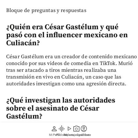
Bloque de preguntas y respuestas
¿Quién era César Gastélum y qué
pasó con el influencer mexicano en
Culiacán?
César Gastélum era un creador de contenido mexicano
conocido por sus videos de comedia en TikTok. Murió
tras ser atacado a tiros mientras realizaba una
transmisión en vivo en Culiacán, un caso que las
autoridades investigan como una agresión directa.
¿Qué investigan las autoridades
sobre el asesinato de César
Gastélum?
person
graphic_eq
play_arrow
photo_camera
account_circle
La Fiscalía de Sinaloa y el Gabinete de Seguridad de
Mi Perfil
Pódcast
Reportajes gráficos
Videos
Suscríbete
México investigan el homicidio para identificar a los