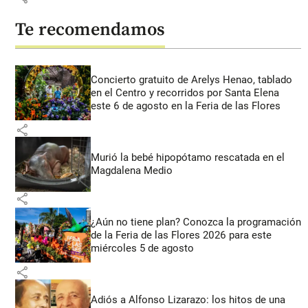
Te recomendamos
Concierto gratuito de Arelys Henao, tablado
en el Centro y recorridos por Santa Elena
este 6 de agosto en la Feria de las Flores
share
Murió la bebé hipopótamo rescatada en el
Magdalena Medio
share
¿Aún no tiene plan? Conozca la programación
de la Feria de las Flores 2026 para este
miércoles 5 de agosto
share
Adiós a Alfonso Lizarazo: los hitos de una