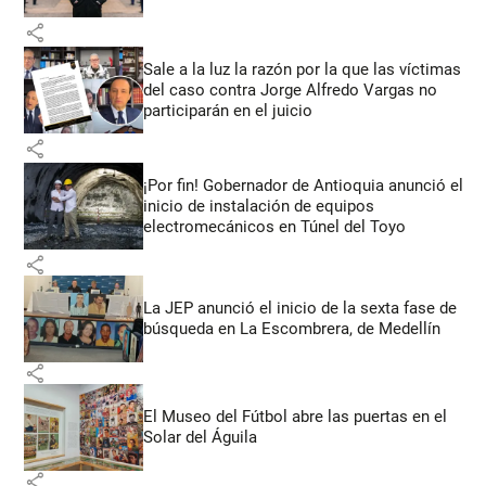
share
Sale a la luz la razón por la que las víctimas
del caso contra Jorge Alfredo Vargas no
participarán en el juicio
share
¡Por fin! Gobernador de Antioquia anunció el
inicio de instalación de equipos
electromecánicos en Túnel del Toyo
share
La JEP anunció el inicio de la sexta fase de
búsqueda en La Escombrera, de Medellín
share
El Museo del Fútbol abre las puertas en el
Solar del Águila
share