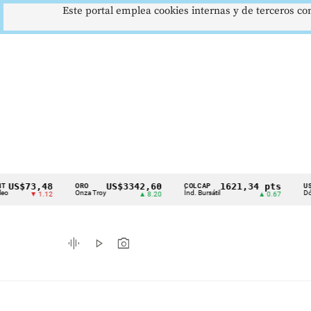
Este portal emplea cookies internas y de terceros con
73,48
US$3342,60
1621,34 pts
$
ORO
COLCAP
USD/COP
Cintillo
Onza Troy
Índ. Bursátil
Dólar Spot
▼ 1.12
▲ 8.20
▲ 0.67
de
indicadores
graphic_eq
play_arrow
photo_camera
económicos
Colombia