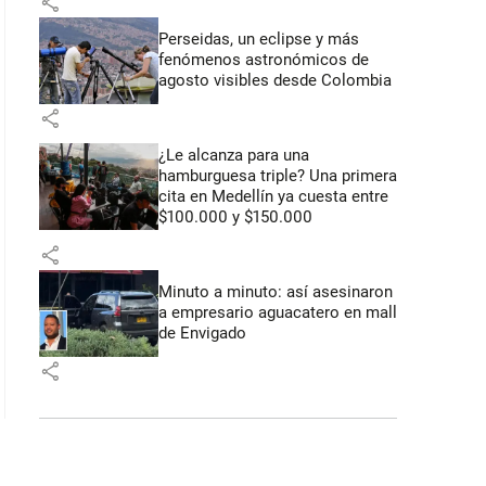
share
Perseidas, un eclipse y más
fenómenos astronómicos de
agosto visibles desde Colombia
share
¿Le alcanza para una
hamburguesa triple? Una primera
cita en Medellín ya cuesta entre
$100.000 y $150.000
share
Minuto a minuto: así asesinaron
a empresario aguacatero en mall
de Envigado
share