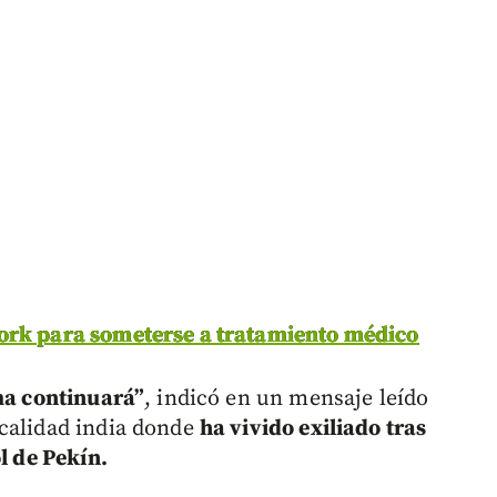
York para someterse a tratamiento médico
ama continuará”
, indicó en un mensaje leído
ocalidad india donde
ha vivido exiliado tras
l de Pekín.