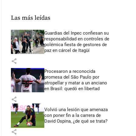
Las más leídas
Guardias del Inpec confiesan su
responsabilidad en controles de
polémica fiesta de gestores de
paz en cárcel de Itagüí
share
Procesaron a reconocida
promesa del São Paulo por
atropellar y matar a un anciano
en Brasil: quedó en libertad
share
Volvió una lesión que amenaza
con poner fin a la carrera de
David Ospina, ¿de qué se trata?
share