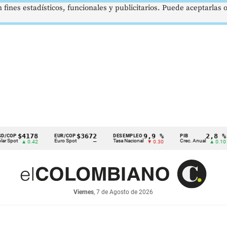
 fines estadísticos, funcionales y publicitarios. Puede aceptarlas
4178
$3672
9,9 %
2,8 %
EUR/COP
DESEMPLEO
PIB
T
Euro Spot
Tasa Nacional
Crec. Anual
Ta
▲ 0.42
—
▼ 0.30
▲ 0.10
Viernes
, 7 de Agosto de 2026