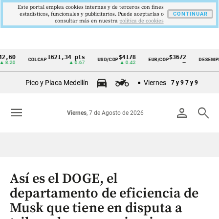
Este portal emplea cookies internas y de terceros con fines
estadísticos, funcionales y publicitarios. Puede aceptarlas o
CONTINUAR
consultar más en nuestra
politica de cookies
0
1621,34 pts
$4178
$3672
9
COLCAP
USD/COP
EUR/COP
DESEMPLEO
Cintillo
0
▲ 0.67
▲ 0.42
—
▼ 
de
Pico y Placa Medellín
Viernes
7 y 9
7 y 9
indicadores
económicos
menu
person
search
Viernes
, 7 de Agosto de 2026
Colombia
Así es el DOGE, el
departamento de eficiencia de
Musk que tiene en disputa a