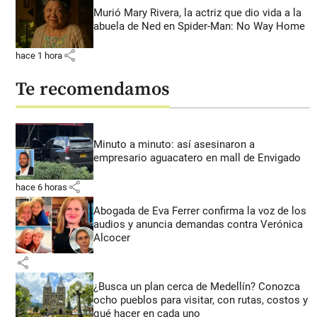
Murió Mary Rivera, la actriz que dio vida a la
abuela de Ned en Spider-Man: No Way Home
share
hace 1 hora
Te recomendamos
Minuto a minuto: así asesinaron a
empresario aguacatero en mall de Envigado
share
hace 6 horas
Abogada de Eva Ferrer confirma la voz de los
audios y anuncia demandas contra Verónica
Alcocer
share
¿Busca un plan cerca de Medellín? Conozca
ocho pueblos para visitar, con rutas, costos y
qué hacer en cada uno