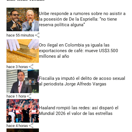
Uribe responde a rumores sobre no asistir a
la posesión de De la Espriella: “no tiene
reserva política alguna”
share
hace 55 minutos
Oro ilegal en Colombia ya iguala las
exportaciones de café: mueve US$3.500
millones al año
share
hace 3 horas
Fiscalía ya imputó el delito de acoso sexual
al periodista Jorge Alfredo Vargas
share
hace 1 hora
Haaland rompió las redes: así disparó el
Mundial 2026 el valor de las estrellas
share
hace 4 horas