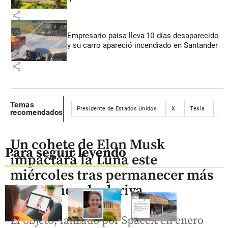
share
Empresario paisa lleva 10 días desaparecido
y su carro apareció incendiado en Santander
share
Temas
Presidente de Estados Unidos
X
Tesla
Us
recomendados
Un cohete de Elon Musk
Para seguir leyendo
impactará la Luna este
miércoles tras permanecer más
de un año a la deriva
El objeto, lanzado por SpaceX en enero