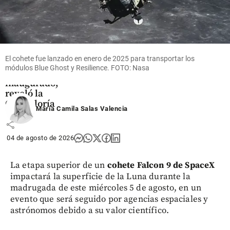
Puente en
Chirajara
costó más
de 800 mil
millones y
dos años
El cohete fue lanzado en enero de 2025 para transportar los
después no
módulos Blue Ghost y Resilience. FOTO: Nasa
ha sido
inaugurado,
reveló la
Contraloría
María Camila Salas Valencia
share
04 de agosto de 2026
La etapa superior de un
cohete Falcon 9 de SpaceX
impactará la superficie de la Luna durante la
madrugada de este miércoles 5 de agosto, en un
evento que será seguido por agencias espaciales y
astrónomos debido a su valor científico.