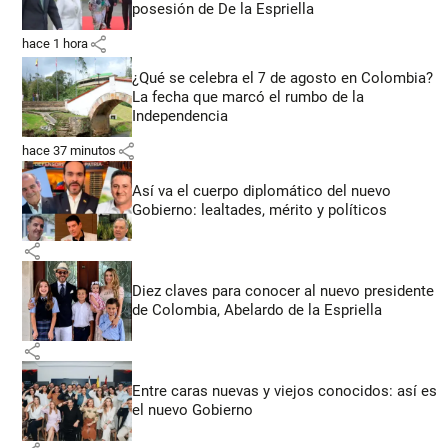
posesión de De la Espriella
share
hace 1 hora
¿Qué se celebra el 7 de agosto en Colombia?
La fecha que marcó el rumbo de la
Independencia
share
hace 37 minutos
Así va el cuerpo diplomático del nuevo
Gobierno: lealtades, mérito y políticos
share
Diez claves para conocer al nuevo presidente
de Colombia, Abelardo de la Espriella
share
Entre caras nuevas y viejos conocidos: así es
el nuevo Gobierno