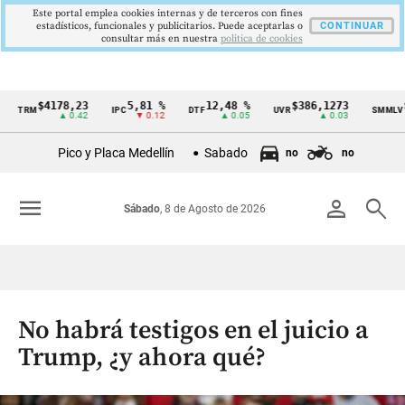
Este portal emplea cookies internas y de terceros con fines
estadísticos, funcionales y publicitarios. Puede aceptarlas o
CONTINUAR
consultar más en nuestra
politica de cookies
$4178,23
5,81 %
12,48 %
$386,1273
$1
TRM
IPC
DTF
UVR
SMMLV
Cintillo
▲ 0.42
▼ 0.12
▲ 0.05
▲ 0.03
de
Pico y Placa Medellín
Sabado
no
no
indicadores
económicos
menu
person
search
Sábado
, 8 de Agosto de 2026
Colombia
No habrá testigos en el juicio a
Trump, ¿y ahora qué?