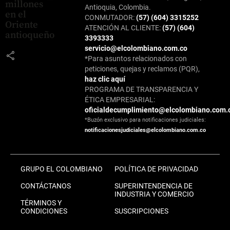
millones
Antioquia, Colombia.
en el
CONMUTADOR:
(57) (604) 3315252
Oriente
ATENCIÓN AL CLIENTE:
(57) (604)
antioqueño
3393333
servicio@elcolombiano.com.co
share
*Para asuntos relacionados con
peticiones, quejas y reclamos (PQR),
haz clic aquí
PROGRAMA DE TRANSPARENCIA Y
ÉTICA EMPRESARIAL:
oficialdecumplimiento@elcolombiano.com.
*Buzón exclusivo para notificaciones judiciales:
notificacionesjudiciales@elcolombiano.com.co
GRUPO EL COLOMBIANO
POLÍTICA DE PRIVACIDAD
CONTÁCTANOS
SUPERINTENDENCIA DE
INDUSTRIA Y COMERCIO
TÉRMINOS Y
CONDICIONES
SUSCRIPCIONES