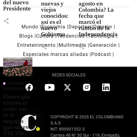
del nuevo
nuevas y
agosto en
Presidente
viejos
Colombia? La
conocidos:
fecha que
share
así es el
marcó el
Mundo
Economía
Deportes
Opinión
nuevo
rumbo de la
Gobierno
Independencia
Blogs
Cultura
Tendencias
Tecnología
Entretenimiento
Multimedia
Generación
share
share
Especiales marcas aliadas
Pódcast
REDES SOCIALES
Oriente
Antioqueño
Flores que
cruzan el
cielo: así
es el
COPYRIGHT © 2026 EL COLOMBIANO
negocio
S.A.S
que mueve
NIT: 890901352-3
US$ 380
Carrera 48 N° 30 Sur - 119, Envigado,