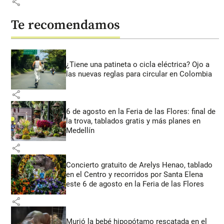
share
Te recomendamos
¿Tiene una patineta o cicla eléctrica? Ojo a
las nuevas reglas para circular en Colombia
share
6 de agosto en la Feria de las Flores: final de
la trova, tablados gratis y más planes en
Medellín
share
Concierto gratuito de Arelys Henao, tablado
en el Centro y recorridos por Santa Elena
este 6 de agosto en la Feria de las Flores
share
Murió la bebé hipopótamo rescatada en el