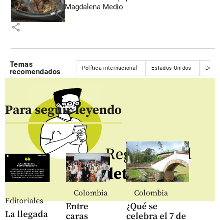
Magdalena Medio
share
Temas
Política internacional
Estados Unidos
Dona
recomendados
Para seguir leyendo
Regístrate al
newsletter
Colombia
Colombia
Editoriales
Entre
¿Qué se
La llegada
caras
celebra el 7 de