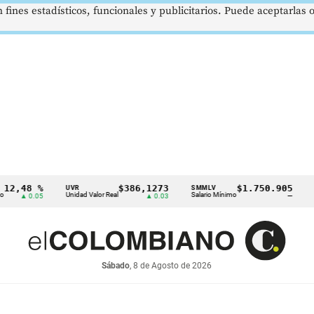
 fines estadísticos, funcionales y publicitarios. Puede aceptarlas
8 %
$386,1273
$1.750.905
UVR
SMMLV
BRENT
Unidad Valor Real
Salario Mínimo
Petróleo
0.05
▲ 0.03
—
Sábado
, 8 de Agosto de 2026