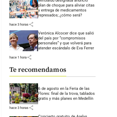
MinSalud designada anunció
plan de choque para aliviar citas
y entrega de medicamentos
represados; ¿cómo será?
share
hace 3 horas
Verónica Alcocer dice que salió
del país por “compromisos
personales” y que volverá para
atender escándalo de Eva Ferrer
share
hace 1 hora
Te recomendamos
6 de agosto en la Feria de las
Flores: final de la trova, tablados
gratis y más planes en Medellín
share
hace 3 horas
Concierto gratuito de Arelys