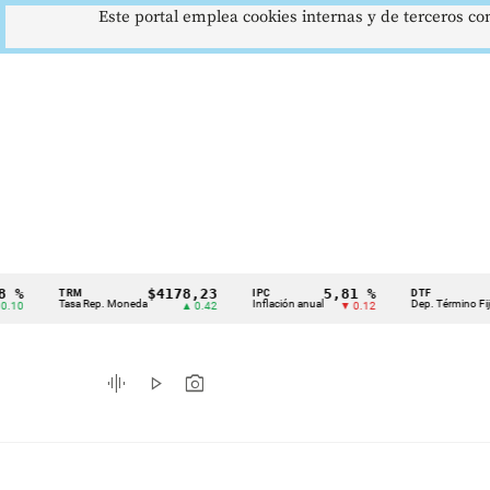
Este portal emplea cookies internas y de terceros con
$4178,23
5,81 %
12,4
TRM
IPC
DTF
Cintillo
Tasa Rep. Moneda
Inflación anual
Dep. Término Fijo
▲ 0.42
▼ 0.12
▲ 
de
indicadores
graphic_eq
play_arrow
photo_camera
económicos
Colombia