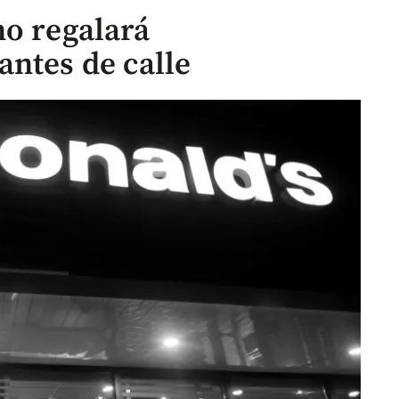
no regalará
ntes de calle