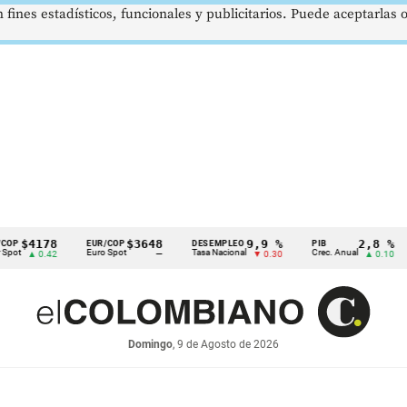
 fines estadísticos, funcionales y publicitarios. Puede aceptarlas
4178
$3648
9,9 %
2,8 %
EUR/COP
DESEMPLEO
PIB
TR
Euro Spot
Tasa Nacional
Crec. Anual
Tas
 0.42
—
▼ 0.30
▲ 0.10
Domingo
, 9 de Agosto de 2026