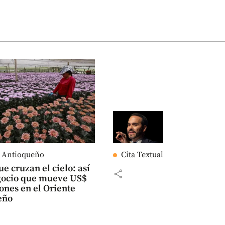
e Antioqueño
Cita Textual
ue cruzan el cielo: así
share
egocio que mueve US$
ones en el Oriente
eño