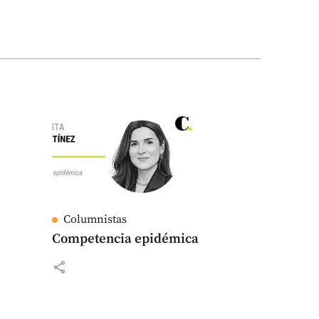
Columnistas
Competencia epidémica
share