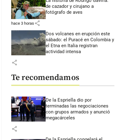
La historia de Rodrigo Gaviria:
de cazador y cirujano a
fotógrafo de aves
share
hace 3 horas
Dos volcanes en erupción este
sábado: el Puracé en Colombia y
el Etna en Italia registran
actividad intensa
share
Te recomendamos
De la Espriella dio por
terminadas las negociaciones
con grupos armados y anunció
megacárceles
share
De la Espriella congelará el