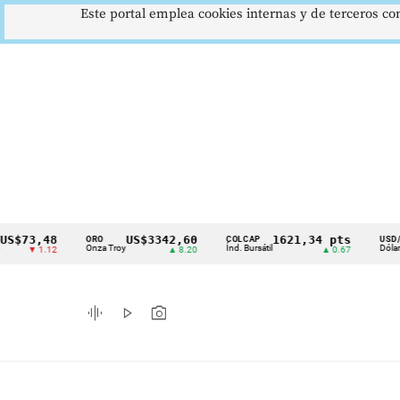
Este portal emplea cookies internas y de terceros con
3,48
US$3342,60
1621,34 pts
$
ORO
COLCAP
USD/COP
Cintillo
Onza Troy
Índ. Bursátil
Dólar Spot
 1.12
▲ 8.20
▲ 0.67
▲
de
indicadores
graphic_eq
play_arrow
photo_camera
económicos
Colombia