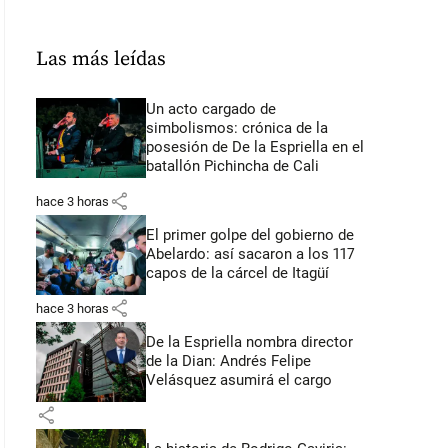
Las más leídas
Un acto cargado de
simbolismos: crónica de la
posesión de De la Espriella en el
batallón Pichincha de Cali
share
hace 3 horas
El primer golpe del gobierno de
Abelardo: así sacaron a los 117
capos de la cárcel de Itagüí
share
hace 3 horas
De la Espriella nombra director
de la Dian: Andrés Felipe
Velásquez asumirá el cargo
share