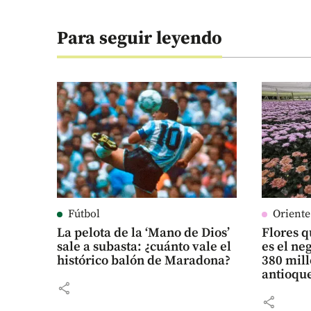
Para seguir leyendo
Fútbol
Orient
La pelota de la ‘Mano de Dios’
Flores q
sale a subasta: ¿cuánto vale el
es el n
histórico balón de Maradona?
380 mill
antioqu
share
share