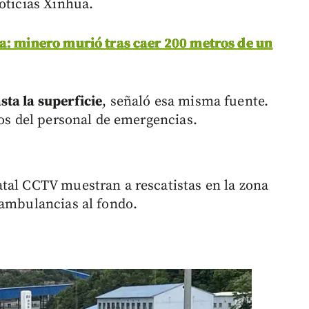
oticias Xinhua.
a: minero murió tras caer 200 metros de un
ta la superficie
, señaló esa misma fuente.
vos del personal de emergencias.
tal CCTV muestran a rescatistas en la zona
 ambulancias al fondo.