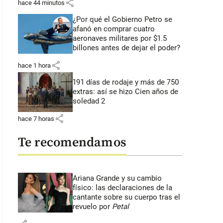
share
hace 44 minutos
¿Por qué el Gobierno Petro se
afanó en comprar cuatro
aeronaves militares por $1.5
billones antes de dejar el poder?
share
hace 1 hora
191 días de rodaje y más de 750
extras: así se hizo Cien años de
soledad 2
share
hace 7 horas
Te recomendamos
Ariana Grande y su cambio
físico: las declaraciones de la
cantante sobre su cuerpo tras el
revuelo por
Petal