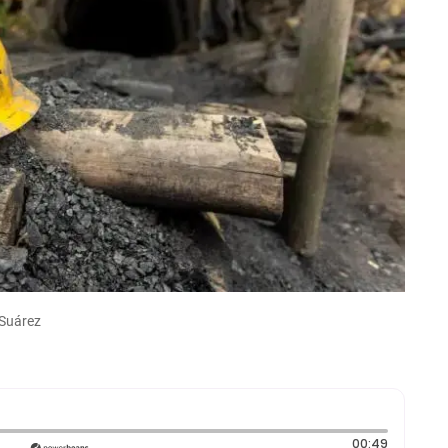
 Suárez
Duración
00:49