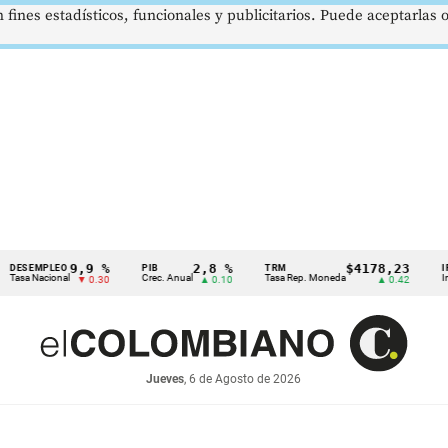
 fines estadísticos, funcionales y publicitarios. Puede aceptarlas
9,9 %
2,8 %
$4178,23
PLEO
PIB
TRM
IPC
cional
Crec. Anual
Tasa Rep. Moneda
Inflación a
▼ 0.30
▲ 0.10
▲ 0.42
Jueves
, 6 de Agosto de 2026