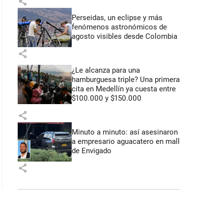
share
Perseidas, un eclipse y más
fenómenos astronómicos de
agosto visibles desde Colombia
share
¿Le alcanza para una
hamburguesa triple? Una primera
cita en Medellín ya cuesta entre
$100.000 y $150.000
share
Minuto a minuto: así asesinaron
a empresario aguacatero en mall
de Envigado
share