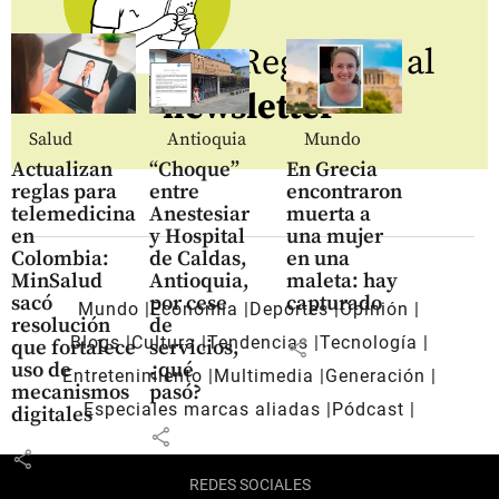
Regístrate al
newsletter
Salud
Antioquia
Mundo
Actualizan
“Choque”
En Grecia
reglas para
entre
encontraron
telemedicina
Anestesiar
muerta a
en
y Hospital
una mujer
Colombia:
de Caldas,
en una
MinSalud
Antioquia,
maleta: hay
sacó
por cese
capturado
Mundo
Economía
Deportes
Opinión
resolución
de
Blogs
Cultura
Tendencias
Tecnología
share
que fortalece
servicios,
uso de
¿qué
Entretenimiento
Multimedia
Generación
mecanismos
pasó?
Especiales marcas aliadas
Pódcast
digitales
share
share
REDES SOCIALES