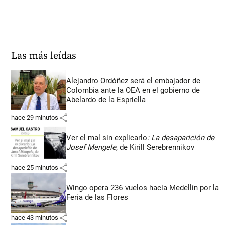
Las más leídas
Alejandro Ordóñez será el embajador de
Colombia ante la OEA en el gobierno de
Abelardo de la Espriella
share
hace 29 minutos
Ver el mal sin explicarlo
: La desaparición de
Josef Mengele
, de Kirill Serebrennikov
share
hace 25 minutos
Wingo opera 236 vuelos hacia Medellín por la
Feria de las Flores
share
hace 43 minutos