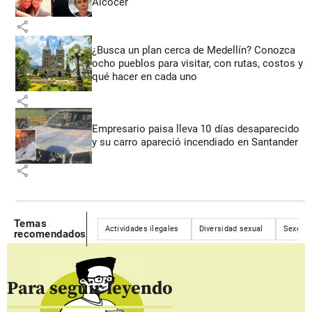
Alcocer
share
¿Busca un plan cerca de Medellín? Conozca
ocho pueblos para visitar, con rutas, costos y
qué hacer en cada uno
share
Empresario paisa lleva 10 días desaparecido
y su carro apareció incendiado en Santander
share
Temas
Actividades ilegales
Diversidad sexual
Sexo
recomendados
Para seguir leyendo