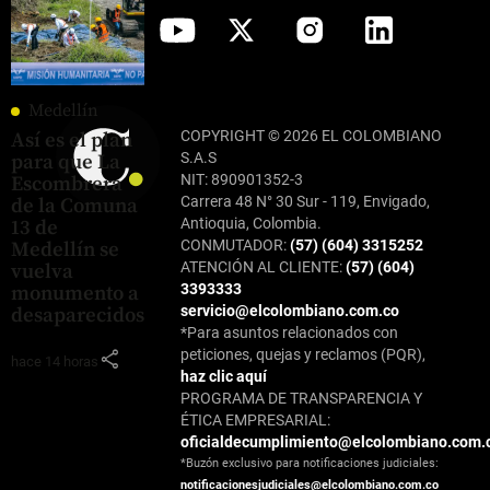
Medellín
COPYRIGHT © 2026 EL COLOMBIANO
Así es el plan
S.A.S
para que La
NIT: 890901352-3
Escombrera
Carrera 48 N° 30 Sur - 119, Envigado,
de la Comuna
Antioquia, Colombia.
13 de
CONMUTADOR:
(57) (604) 3315252
Medellín se
ATENCIÓN AL CLIENTE:
(57) (604)
vuelva
3393333
monumento a
servicio@elcolombiano.com.co
desaparecidos
*Para asuntos relacionados con
share
peticiones, quejas y reclamos (PQR),
hace 14 horas
haz clic aquí
PROGRAMA DE TRANSPARENCIA Y
ÉTICA EMPRESARIAL:
oficialdecumplimiento@elcolombiano.com.
*Buzón exclusivo para notificaciones judiciales:
notificacionesjudiciales@elcolombiano.com.co