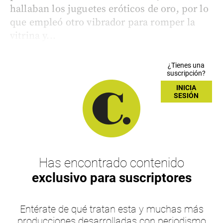
hallaban los juguetes eróticos de oro, por lo
que empleó otro vibrador para romper la
vitrina y...
¿Tienes una
suscripción?
INICIA
SESIÓN
Has encontrado contenido
exclusivo para suscriptores
Entérate de qué tratan esta y muchas más
producciones desarrolladas con periodismo