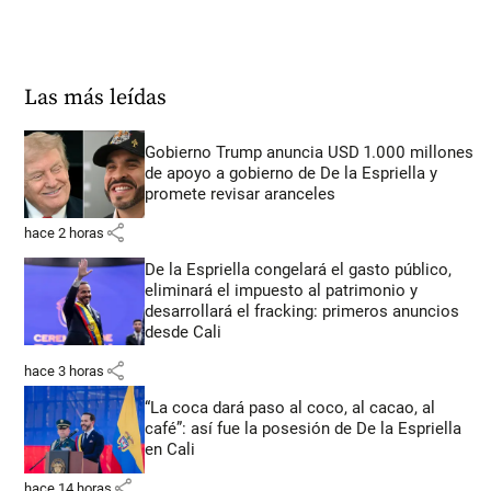
Las más leídas
Gobierno Trump anuncia USD 1.000 millones
de apoyo a gobierno de De la Espriella y
promete revisar aranceles
share
hace 2 horas
De la Espriella congelará el gasto público,
eliminará el impuesto al patrimonio y
desarrollará el fracking: primeros anuncios
desde Cali
share
hace 3 horas
“La coca dará paso al coco, al cacao, al
café”: así fue la posesión de De la Espriella
en Cali
share
hace 14 horas