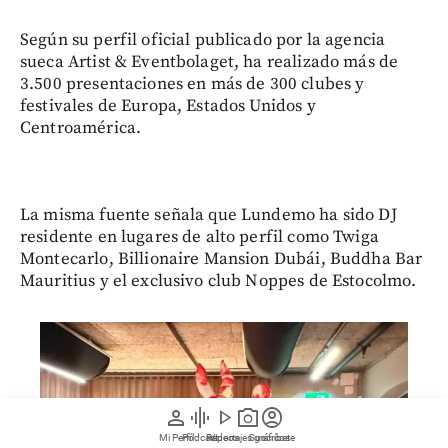
Según su perfil oficial publicado por la agencia
sueca Artist & Eventbolaget, ha realizado más de
3.500 presentaciones en más de 300 clubes y
festivales de Europa, Estados Unidos y
Centroamérica.
La misma fuente señala que Lundemo ha sido DJ
residente en lugares de alto perfil como Twiga
Montecarlo, Billionaire Mansion Dubái, Buddha Bar
Mauritius y el exclusivo club Noppes de Estocolmo.
person
graphic_eq
play_arrow
photo_camera
account_circle
Mi Perfil
Pódcast
Reportajes gráficos
Videos
Suscríbete