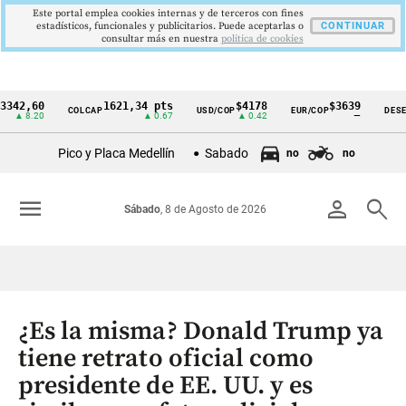
Este portal emplea cookies internas y de terceros con fines
estadísticos, funcionales y publicitarios. Puede aceptarlas o
CONTINUAR
consultar más en nuestra
politica de cookies
,60
1621,34 pts
$4178
$3639
COLCAP
USD/COP
EUR/COP
DESEMPLE
Cintillo
8.20
▲ 0.67
▲ 0.42
—
de
Pico y Placa Medellín
Sabado
no
no
indicadores
económicos
menu
person
search
Sábado
, 8 de Agosto de 2026
Colombia
¿Es la misma? Donald Trump ya
tiene retrato oficial como
presidente de EE. UU. y es