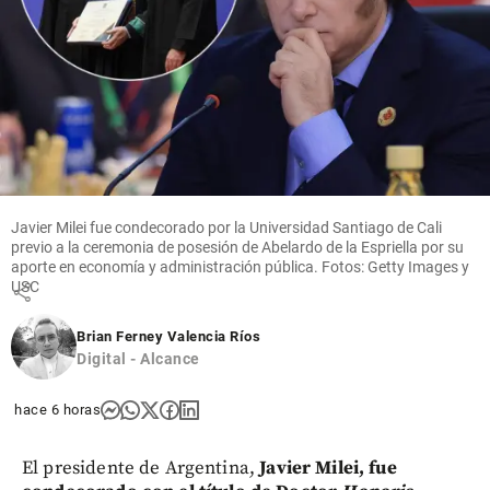
Mundo
Han muerto
más de 300
niños por
ébola en
República
Democrática
Javier Milei fue condecorado por la Universidad Santiago de Cali
del Congo
previo a la ceremonia de posesión de Abelardo de la Espriella por su
aporte en economía y administración pública. Fotos: Getty Images y
USC
share
Brian Ferney Valencia Ríos
Digital - Alcance
hace 6 horas
El presidente de Argentina,
Javier Milei, fue