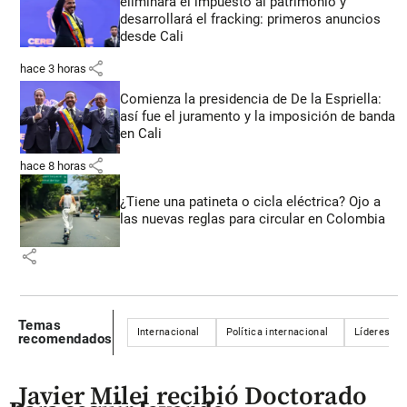
eliminará el impuesto al patrimonio y
desarrollará el fracking: primeros anuncios
desde Cali
share
hace 3 horas
Comienza la presidencia de De la Espriella:
así fue el juramento y la imposición de banda
en Cali
share
hace 8 horas
¿Tiene una patineta o cicla eléctrica? Ojo a
las nuevas reglas para circular en Colombia
share
Temas
Internacional
Política internacional
Líderes de
recomendados
Javier Milei recibió Doctorado