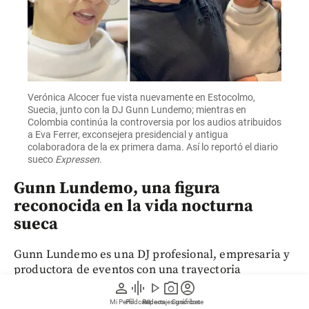
Verónica Alcocer fue vista nuevamente en Estocolmo,
Suecia, junto con la DJ Gunn Lundemo; mientras en
Colombia continúa la controversia por los audios atribuidos
a Eva Ferrer, exconsejera presidencial y antigua
colaboradora de la ex primera dama. Así lo reportó el diario
sueco
Expressen
.
Gunn Lundemo, una figura
reconocida en la vida nocturna
sueca
Gunn Lundemo es una DJ profesional, empresaria y
productora de eventos con una trayectoria
internacional en la industria del entretenimiento.
person
graphic_eq
play_arrow
photo_camera
account_circle
Mi Perfil
Pódcast
Reportajes gráficos
Videos
Suscríbete