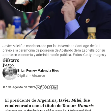
Columnistas
El
gobierno
más
corrupto:
Javier Milei fue condecorado por la Universidad Santiago de Cali
el legado
previo a la ceremonia de posesión de Abelardo de la Espriella por su
de
aporte en economía y administración pública. Fotos: Getty Images y
USC
Gustavo
Petro
Brian Ferney Valencia Ríos
share
Digital - Alcance
07 de agosto de 2026
El presidente de Argentina,
Javier Milei, fue
condecorado con el título de Doctor
Honoris