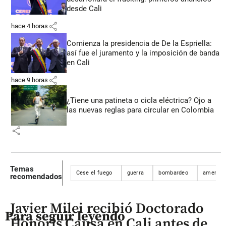
desde Cali
share
hace 4 horas
Comienza la presidencia de De la Espriella:
así fue el juramento y la imposición de banda
en Cali
share
hace 9 horas
¿Tiene una patineta o cicla eléctrica? Ojo a
las nuevas reglas para circular en Colombia
share
Temas
Cese el fuego
guerra
bombardeo
amenaz
recomendados
Javier Milei recibió Doctorado
Para seguir leyendo
Honoris Causa en Cali antes de