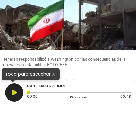
Teherán responsabilizó a Washington por las consecuencias de la
nueva escalada militar. FOTO: EFE
×
Toca para escuchar
1
2
3
ESCUCHA EL RESUMEN
Tiempo transcurrido: 0 segundos
Du
00:00
00:48