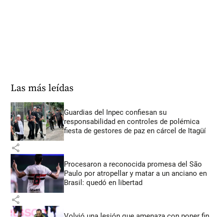
Las más leídas
Guardias del Inpec confiesan su
responsabilidad en controles de polémica
fiesta de gestores de paz en cárcel de Itagüí
share
Procesaron a reconocida promesa del São
Paulo por atropellar y matar a un anciano en
Brasil: quedó en libertad
share
Volvió una lesión que amenaza con poner fin