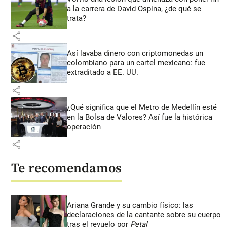
a la carrera de David Ospina, ¿de qué se
trata?
share
Así lavaba dinero con criptomonedas
un
colombiano para un cartel mexicano: fue
extraditado a EE. UU.
share
¿Qué significa que el Metro de Medellín esté
en la Bolsa de Valores? Así fue la histórica
operación
share
Te recomendamos
Ariana Grande y su cambio físico: las
declaraciones de la cantante sobre su cuerpo
tras el revuelo por
Petal