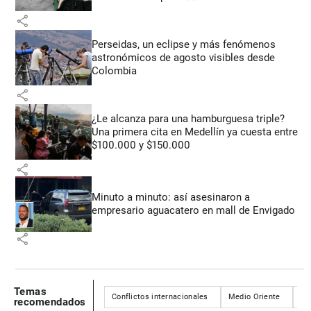
share
Perseidas, un eclipse y más fenómenos
astronómicos de agosto visibles desde
Colombia
share
¿Le alcanza para una hamburguesa triple?
Una primera cita en Medellín ya cuesta entre
$100.000 y $150.000
share
Minuto a minuto: así asesinaron a
empresario aguacatero en mall de Envigado
share
Temas
Conflictos internacionales
Medio Oriente
Isr
recomendados