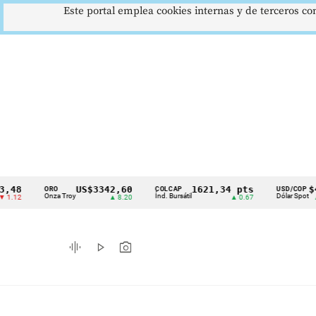
Este portal emplea cookies internas y de terceros con
US$3342,60
1621,34 pts
$4178
ORO
COLCAP
USD/COP
Cintillo
Onza Troy
Índ. Bursátil
Dólar Spot
▲ 8.20
▲ 0.67
▲ 0.42
de
indicadores
graphic_eq
play_arrow
photo_camera
económicos
Colombia