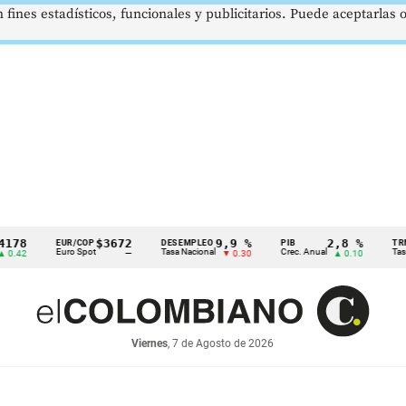
 fines estadísticos, funcionales y publicitarios. Puede aceptarlas
$3672
9,9 %
2,8 %
EUR/COP
DESEMPLEO
PIB
TRM
Euro Spot
Tasa Nacional
Crec. Anual
Tasa Rep. 
—
▼ 0.30
▲ 0.10
Viernes
, 7 de Agosto de 2026