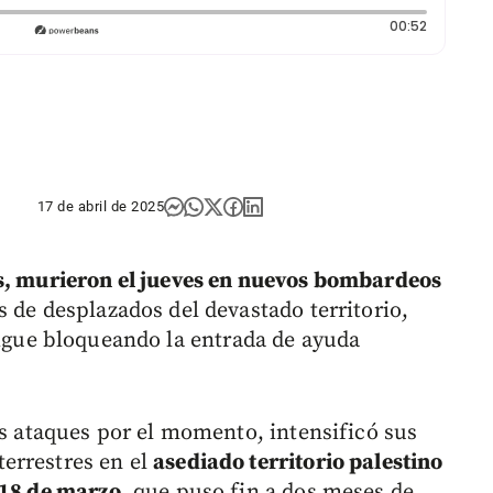
Duración:
00:52
17 de abril de 2025
os, murieron el jueves en nuevos bombardeos
 de desplazados del devastado territorio,
sigue bloqueando la entrada de ayuda
os ataques por el momento, intensificó sus
errestres en el
asediado territorio palestino
 18 de marzo
, que puso fin a dos meses de