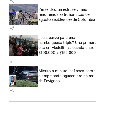
share
Perseidas, un eclipse y más
fenómenos astronómicos de
agosto visibles desde Colombia
share
¿Le alcanza para una
hamburguesa triple? Una primera
cita en Medellín ya cuesta entre
$100.000 y $150.000
share
Minuto a minuto: así asesinaron
a empresario aguacatero en mall
de Envigado
share