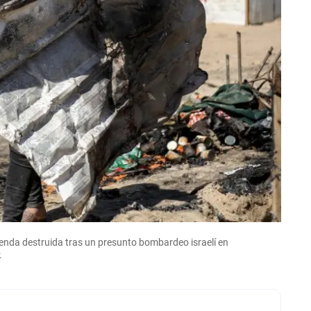
enda destruida tras un presunto bombardeo israelí en
.