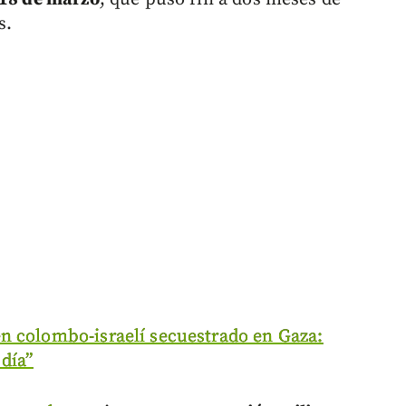
s.
n colombo-israelí secuestrado en Gaza:
día”