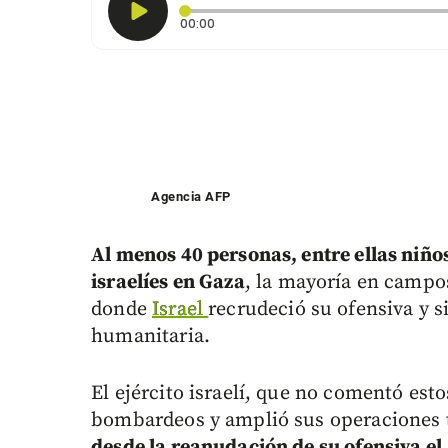
Tiempo transcurrido: 0 segundos
00:00
Agencia AFP
Al menos 40 personas, entre ellas niñ
israelíes en Gaza
, la mayoría en campos
donde
Israel
recrudeció su ofensiva y 
humanitaria.
El ejército israelí, que no comentó est
bombardeos y amplió sus operaciones t
desde la reanudación de su ofensiva el