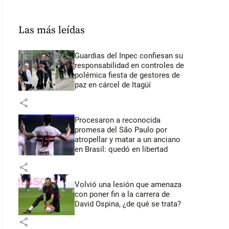
Las más leídas
Guardias del Inpec confiesan su
responsabilidad en controles de
polémica fiesta de gestores de
paz en cárcel de Itagüí
share
Procesaron a reconocida
promesa del São Paulo por
atropellar y matar a un anciano
en Brasil: quedó en libertad
share
Volvió una lesión que amenaza
con poner fin a la carrera de
David Ospina, ¿de qué se trata?
share