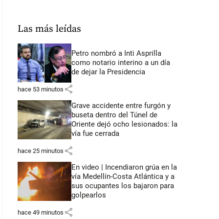
Las más leídas
Petro nombró a Inti Asprilla
como notario interino a un día
de dejar la Presidencia
share
hace 53 minutos
Grave accidente entre furgón y
buseta dentro del Túnel de
Oriente dejó ocho lesionados: la
vía fue cerrada
share
hace 25 minutos
En video | Incendiaron grúa en la
vía Medellín-Costa Atlántica y a
sus ocupantes los bajaron para
golpearlos
share
hace 49 minutos