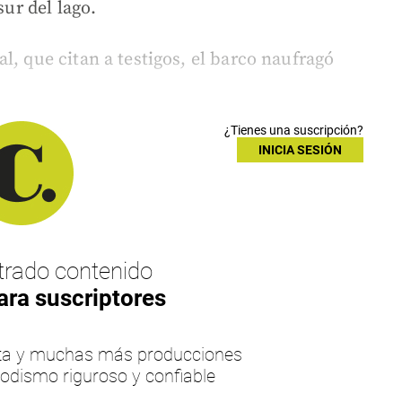
sur del lago.
l, que citan a testigos, el barco naufragó
¿Tienes una suscripción?
INICIA SESIÓN
rado contenido
ara suscriptores
esta y muchas más producciones
iodismo riguroso y confiable