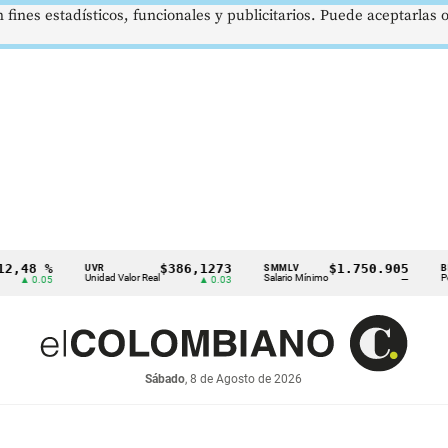
 fines estadísticos, funcionales y publicitarios. Puede aceptarlas
 %
$386,1273
$1.750.905
U
UVR
SMMLV
BRENT
Unidad Valor Real
Salario Mínimo
Petróleo
.05
▲ 0.03
—
Sábado
, 8 de Agosto de 2026