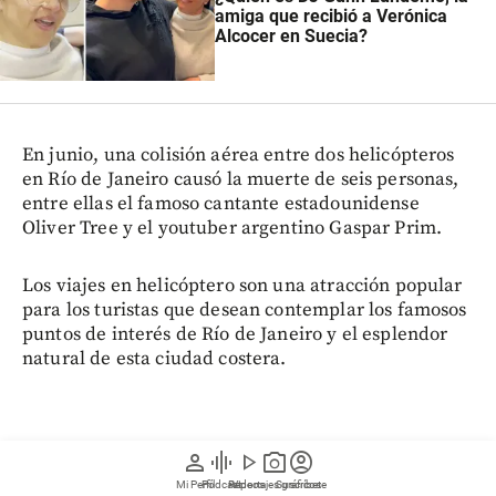
amiga que recibió a Verónica
Alcocer en Suecia?
En junio, una colisión aérea entre dos helicópteros
en Río de Janeiro causó la muerte de seis personas,
entre ellas el famoso cantante estadounidense
Oliver Tree y el youtuber argentino Gaspar Prim.
Los viajes en helicóptero son una atracción popular
para los turistas que desean contemplar los famosos
puntos de interés de Río de Janeiro y el esplendor
natural de esta ciudad costera.
El alcalde de Río, Eduardo Cavaliere, declaró en la
person
graphic_eq
play_arrow
photo_camera
account_circle
red social X que había solicitado a la Agencia
Mi Perfil
Pódcast
Reportajes gráficos
Videos
Suscríbete