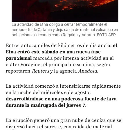
La actividad de Etna obligó a cerrar temporalmente el
aeropuerto de Catania y dejó caída de material volcánico en
poblaciones cercanas como Ragalna y Adrano. FOTO AFP
Entre tanto, a miles de kilómetros de distancia,
el
Etna entró este sábado en una nueva fase
paroxismal
marcada por intensa actividad en el
cráter Voragine, el principal de su cima, según
reportaron
Reuters
y la agencia
Anadolu
.
La actividad comenzó a intensificarse rápidamente
en la noche del miércoles 6 de agosto,
desarrollándose en una poderosa fuente de lava
durante la madrugada del jueves 7
.
La erupción generó una gran nube de ceniza que se
dispersó hacia el sureste, con caída de material