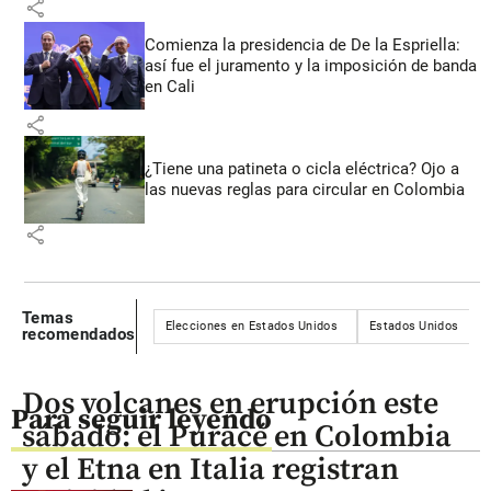
share
Comienza la presidencia de De la Espriella:
así fue el juramento y la imposición de banda
en Cali
share
¿Tiene una patineta o cicla eléctrica? Ojo a
las nuevas reglas para circular en Colombia
share
Temas
Elecciones en Estados Unidos
Estados Unidos
recomendados
Dos volcanes en erupción este
Para seguir leyendo
sábado: el Puracé en Colombia
y el Etna en Italia registran