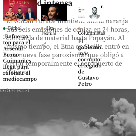
actividad intensa
El volcán Puracé mantiene alerta naranja
Fútbol
Cita
tras seis emisiones de ceniza en 24 horas,
Columnistas
Textual
¡Refuerzo
con caída de material hasta Popayán. Al
El
top para el
share
mismo tiempo, el Etna en Sicilia entró en
gobierno
Arsenal!
más
una nueva fase paroxismal que obligó a
Bruno
corrupto:
Guimarães
cerrar temporalmente el aeropuerto de
el legado
llega para
Catania.
de
reforzar el
Gustavo
mediocampo
Petro
share
share
Fútbol