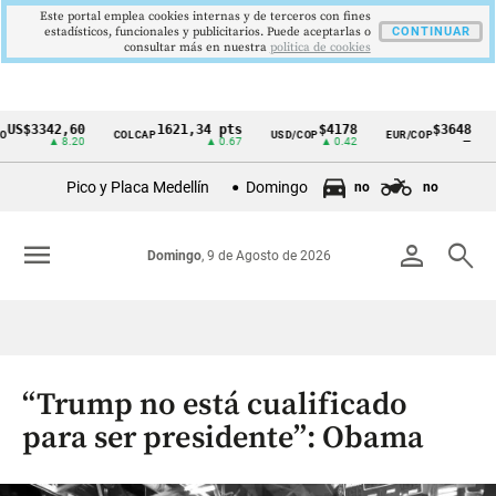
Este portal emplea cookies internas y de terceros con fines
estadísticos, funcionales y publicitarios. Puede aceptarlas o
CONTINUAR
consultar más en nuestra
politica de cookies
3342,60
1621,34 pts
$4178
$3648
COLCAP
USD/COP
EUR/COP
DESE
Cintillo
▲ 8.20
▲ 0.67
▲ 0.42
—
de
Pico y Placa Medellín
Domingo
no
no
indicadores
económicos
menu
person
search
Domingo
, 9 de Agosto de 2026
Colombia
“Trump no está cualificado
para ser presidente”: Obama