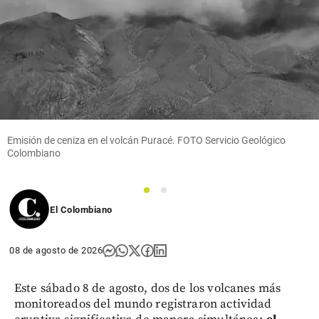
La pelota
de la
‘Mano de
Dios’ sale a
subasta:
¿cuánto
vale el
histórico
balón de
Maradona?
Emisión de ceniza en el volcán Puracé. FOTO Servicio Geológico
Colombiano
share
1
2
El Colombiano
08 de agosto de 2026
Este sábado 8 de agosto, dos de los volcanes más
monitoreados del mundo registraron actividad