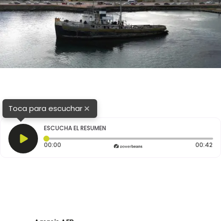
×
Toca para escuchar
ESCUCHA EL RESUMEN
Tiempo transcurrido: 0 segundos
Du
00:00
00:42