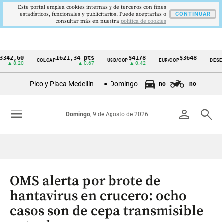
Este portal emplea cookies internas y de terceros con fines
estadísticos, funcionales y publicitarios. Puede aceptarlas o
CONTINUAR
consultar más en nuestra
politica de cookies
60
1621,34 pts
$4178
$3648
COLCAP
USD/COP
EUR/COP
DESEMPLEO
Cintillo
20
▲ 0.67
▲ 0.42
—
de
Pico y Placa Medellín
Domingo
no
no
indicadores
económicos
menu
person
search
Domingo
, 9 de Agosto de 2026
Colombia
OMS alerta por brote de
hantavirus en crucero: ocho
casos son de cepa transmisible