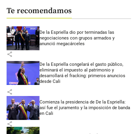
Te recomendamos
De la Espriella dio por terminadas las
negociaciones con grupos armados y
anunció megacárceles
share
De la Espriella congelará el gasto público,
eliminará el impuesto al patrimonio y
desarrollará el fracking: primeros anuncios
desde Cali
share
Comienza la presidencia de De la Espriella:
así fue el juramento y la imposición de banda
en Cali
share