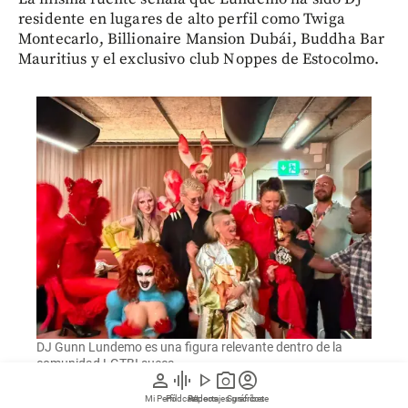
residente en lugares de alto perfil como Twiga
Montecarlo, Billionaire Mansion Dubái, Buddha Bar
Mauritius y el exclusivo club Noppes de Estocolmo.
DJ Gunn Lundemo es una figura relevante dentro de la
comunidad LGTBI sueca.
person
graphic_eq
play_arrow
photo_camera
account_circle
Mi Perfil
Pódcast
Reportajes gráficos
Videos
Suscríbete