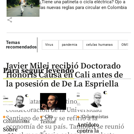
¿Tiene una patineta o cicla eléctrica? Ojo a
las nuevas reglas para circular en Colombia
share
Temas
Virus
pandemia
celulas humanas
OMS
recomendados
Javier Milei recibió Doctorado
Para seguir leyendo
Honoris Causa en Cali antes de
la posesión de De La Espriella
El mandatario argentino recibió la
condecoración de la Universidad
Cita
Columnistas
Santiago de Cali y se refirió a la
Columnistas
Textual
Antídoto
economía de su país. También se reunió
Sobre
contra la
share