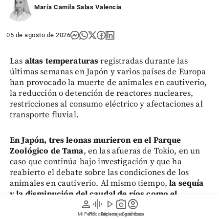
María Camila Salas Valencia
05 de agosto de 2026
Las
altas temperaturas
registradas durante las
últimas semanas en Japón y varios países de Europa
han provocado la muerte de animales en cautiverio,
la reducción o detención de reactores nucleares,
restricciones al consumo eléctrico y afectaciones al
transporte fluvial.
En Japón, tres leonas murieron en el Parque
Zoológico de Tama
, en las afueras de Tokio, en un
caso que continúa bajo investigación y que ha
reabierto el debate sobre las condiciones de los
animales en cautiverio. Al mismo tiempo,
la sequía
y la disminución del caudal de ríos como el
person
graphic_eq
play_arrow
photo_camera
account_circle
Danubio y el Rin obligaron a varios países
europeos a adoptar medidas para mantener el
Mi Perfil
Pódcast
Reportajes gráficos
Videos
Suscríbete