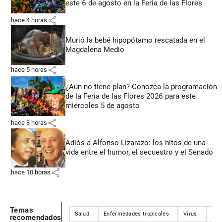
este 6 de agosto en la Feria de las Flores
share
hace 4 horas
Murió la bebé hipopótamo rescatada en el
Magdalena Medio
share
hace 5 horas
¿Aún no tiene plan? Conozca la programación
de la Feria de las Flores 2026 para este
miércoles 5 de agosto
share
hace 8 horas
Adiós a Alfonso Lizarazo: los hitos de una
vida entre el humor, el secuestro y el Senado
share
hace 10 horas
Temas
Salud
Enfermedades tropicales
Virus
Enf
recomendados