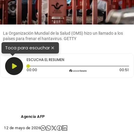
La Organización Mundial de la Salud (OMS) hizo un llamado a los
países para frenar el hantavirus. GETTY
×
Toca para escuchar
ESCUCHA EL RESUMEN
Tiempo transcurrido: 0 segundos
Du
00:00
00:51
Agencia AFP
12 de mayo de 2026