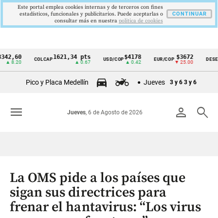
Este portal emplea cookies internas y de terceros con fines
estadísticos, funcionales y publicitarios. Puede aceptarlas o
CONTINUAR
consultar más en nuestra
politica de cookies
60
1621,34 pts
$4178
$3672
COLCAP
USD/COP
EUR/COP
DESEMPLEO
Cintillo
20
▲ 0.67
▲ 0.42
▼ 25.00
de
Pico y Placa Medellín
Jueves
3 y 6
3 y 6
indicadores
económicos
menu
person
search
Jueves
, 6 de Agosto de 2026
Colombia
La OMS pide a los países que
sigan sus directrices para
frenar el hantavirus: “Los virus