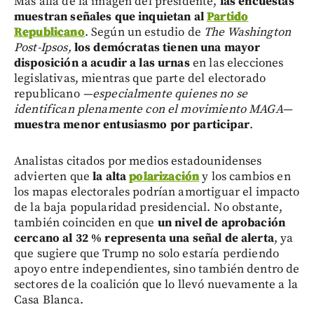
Más allá de la imagen del presidente,
las encuestas
muestran señales que inquietan al
Partido
Republicano
. Según un estudio de
The Washington
Post-Ipsos,
los demócratas tienen una mayor
disposición a acudir a las urnas
en las elecciones
legislativas, mientras que parte del electorado
republicano
—especialmente quienes no se
identifican plenamente con el movimiento MAGA—
muestra menor entusiasmo por participar
.
Analistas citados por medios estadounidenses
advierten que
la alta
polarización
y los cambios en
los mapas electorales podrían amortiguar el impacto
de la baja popularidad presidencial. No obstante,
también coinciden en que
un nivel de aprobación
cercano al 32 % representa una señal de alerta
, ya
que sugiere que Trump no solo estaría perdiendo
apoyo entre independientes, sino también dentro de
sectores de la coalición que lo llevó nuevamente a la
Casa Blanca.