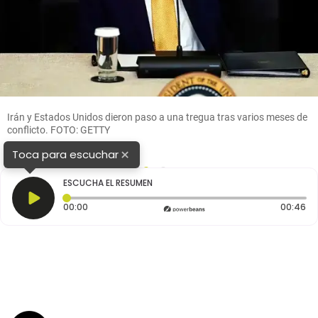
Irán y Estados Unidos dieron paso a una tregua tras varios meses de
conflicto. FOTO: GETTY
×
Toca para escuchar
1
2
ESCUCHA EL RESUMEN
Tiempo transcurrido: 0 segundos
Du
00:00
00:46