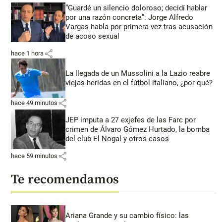
“Guardé un silencio doloroso; decidí hablar
por una razón concreta”: Jorge Alfredo
Vargas habla por primera vez tras acusación
de acoso sexual
share
hace 1 hora
La llegada de un Mussolini a la Lazio reabre
viejas heridas en el fútbol italiano, ¿por qué?
share
hace 49 minutos
JEP imputa a 27 exjefes de las Farc por
crimen de Álvaro Gómez Hurtado, la bomba
del club El Nogal y otros casos
share
hace 59 minutos
Te recomendamos
Ariana Grande y su cambio físico: las