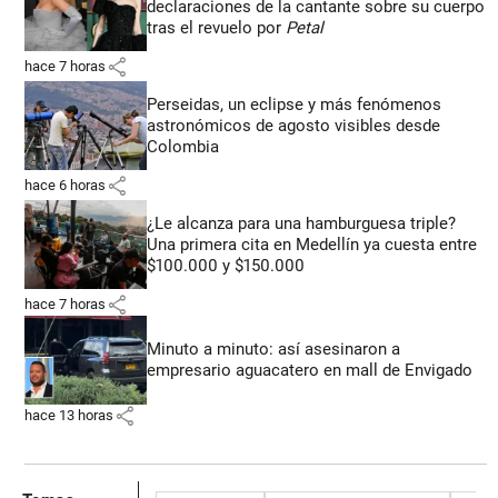
declaraciones de la cantante sobre su cuerpo
tras el revuelo por
Petal
share
hace 7 horas
Perseidas, un eclipse y más fenómenos
astronómicos de agosto visibles desde
Colombia
share
hace 6 horas
¿Le alcanza para una hamburguesa triple?
Una primera cita en Medellín ya cuesta entre
$100.000 y $150.000
share
hace 7 horas
Minuto a minuto: así asesinaron a
empresario aguacatero en mall de Envigado
share
hace 13 horas