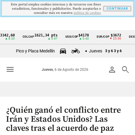
Este portal emplea cookies internas y de terceros con fines
estadísticos, funcionales y publicitarios. Puede aceptarlas o
CONTINUAR
consultar más en nuestra
politica de cookies
,60
1621,34 pts
$4178
$3672
COLCAP
USD/COP
EUR/COP
DESEMPLE
Cintillo
.20
▲ 0.67
▲ 0.42
▼ 25.00
de
Pico y Placa Medellín
Jueves
3 y 6
3 y 6
indicadores
económicos
menu
person
search
Jueves
, 6 de Agosto de 2026
Colombia
¿Quién ganó el conflicto entre
Irán y Estados Unidos? Las
claves tras el acuerdo de paz