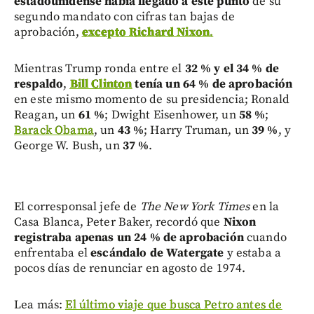
estadounidense había llegado a este punto
de su
segundo mandato con cifras tan bajas de
aprobación,
excepto Richard Nixon
.
Mientras Trump ronda entre el
32 % y el 34 % de
respaldo
,
Bill Clinton
tenía un 64 % de aprobación
en este mismo momento de su presidencia; Ronald
Reagan, un
61 %
; Dwight Eisenhower, un
58 %
;
Barack Obama
, un
43 %
; Harry Truman, un
39 %
, y
George W. Bush, un
37 %
.
El corresponsal jefe de
The New York Times
en la
Casa Blanca, Peter Baker, recordó que
Nixon
registraba apenas un 24 % de aprobación
cuando
enfrentaba el
escándalo de Watergate
y estaba a
pocos días de renunciar en agosto de 1974.
Lea más:
El último viaje que busca Petro antes de