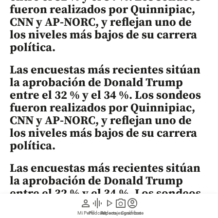
fueron realizados por Quinnipiac,
CNN y AP-NORC, y reflejan uno de
los niveles más bajos de su carrera
política.
Las encuestas más recientes sitúan
la aprobación de Donald Trump
entre el 32 % y el 34 %. Los sondeos
fueron realizados por Quinnipiac,
CNN y AP-NORC, y reflejan uno de
los niveles más bajos de su carrera
política.
Las encuestas más recientes sitúan
la aprobación de Donald Trump
entre el 32 % y el 34 %. Los sondeos
person
graphic_eq
play_arrow
photo_camera
account_circle
fueron realizados por Quinnipiac,
Mi Perfil
Pódcast
Reportajes gráficos
Videos
Suscríbete