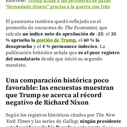
Entérese:
Trump acusa a las petroleras de ganar
“demasiado dinero” gracias a la guerra con Irán
El panorama también quedó reflejado en el
promedio de encuestas de
The Economist,
que
calcula
un índice neto de aprobación de -25
: el
35
% aprueba la
gestión de Trump
, el
60 % la
desaprueba
y el
4 % permanece indeciso
. La
publicación británica señala que
es el peor registro
del mandatario
desde que inició su segundo
mandato.
Una comparación histórica poco
favorable: las encuestas muestran
que Trump se acerca al récord
negativo de Richard Nixon
Según los registros históricos citados por
The New
York Times
y las series de
Gallup
,
ningún presidente