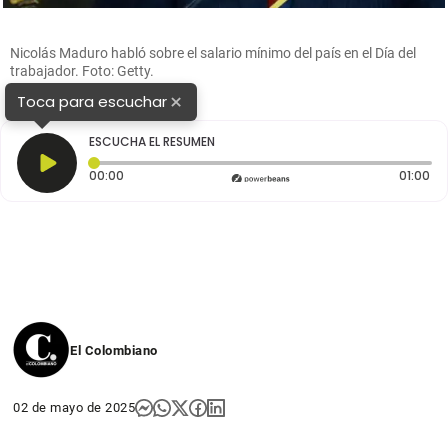
Nicolás Maduro habló sobre el salario mínimo del país en el Día del
trabajador. Foto: Getty.
×
Toca para escuchar
ESCUCHA EL RESUMEN
Tiempo transcurrido: 0 segundos
Dur
00:00
01:00
El Colombiano
02 de mayo de 2025