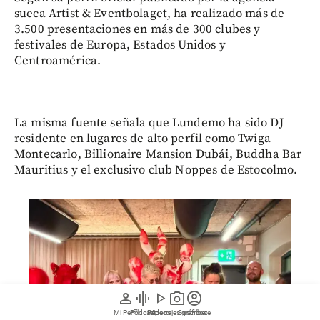
sueca Artist & Eventbolaget, ha realizado más de
3.500 presentaciones en más de 300 clubes y
festivales de Europa, Estados Unidos y
Centroamérica.
La misma fuente señala que Lundemo ha sido DJ
residente en lugares de alto perfil como Twiga
Montecarlo, Billionaire Mansion Dubái, Buddha Bar
Mauritius y el exclusivo club Noppes de Estocolmo.
person
graphic_eq
play_arrow
photo_camera
account_circle
Mi Perfil
Pódcast
Reportajes gráficos
Videos
Suscríbete