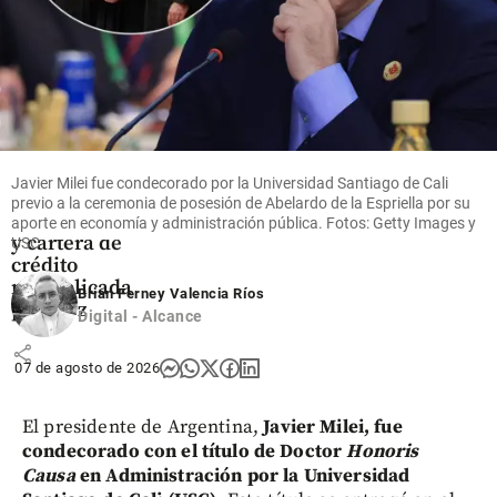
Tecnología
Nequi revela
su estrategia
con IA: 80%
Javier Milei fue condecorado por la Universidad Santiago de Cali
de atención
previo a la ceremonia de posesión de Abelardo de la Espriella por su
automatizada
aporte en economía y administración pública. Fotos: Getty Images y
y cartera de
USC
crédito
multiplicada
Brian Ferney Valencia Ríos
por diez
Digital - Alcance
share
07 de agosto de 2026
El presidente de Argentina,
Javier Milei, fue
condecorado con el título de Doctor
Honoris
Causa
en Administración por la Universidad