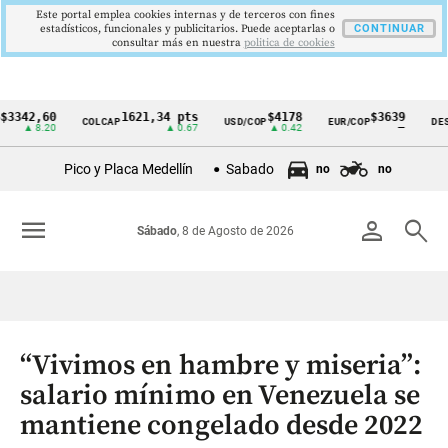
Este portal emplea cookies internas y de terceros con fines
estadísticos, funcionales y publicitarios. Puede aceptarlas o
CONTINUAR
consultar más en nuestra
politica de cookies
,60
1621,34 pts
$4178
$3639
COLCAP
USD/COP
EUR/COP
DESEMPLE
Cintillo
8.20
▲ 0.67
▲ 0.42
—
de
Pico y Placa Medellín
Sabado
no
no
indicadores
económicos
menu
person
search
Sábado
, 8 de Agosto de 2026
Colombia
“Vivimos en hambre y miseria”:
salario mínimo en Venezuela se
mantiene congelado desde 2022