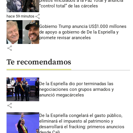
presos vinculados a la Paz Total y anuncia
“control total” de las cárceles
share
hace 59 minutos
Gobierno Trump anuncia US$1.000 millones
de apoyo a gobierno de De la Espriella y
promete revisar aranceles
share
Te recomendamos
De la Espriella dio por terminadas las
negociaciones con grupos armados y
anunció megacárceles
share
De la Espriella congelará el gasto público,
eliminará el impuesto al patrimonio y
desarrollará el fracking: primeros anuncios
desde Cali