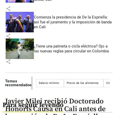
share
Comienza la presidencia de De la Espriella:
así fue el juramento y la imposición de banda
en Cali
share
¿Tiene una patineta o cicla eléctrica? Ojo a
las nuevas reglas para circular en Colombia
share
Temas
Salario mínimo
Precio de los alimentos
Crisis
recomendados
Javier Milei recibió Doctorado
Para seguir leyendo
Honoris Causa en Cali antes de