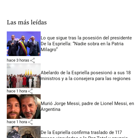
Las más leídas
Lo que sigue tras la posesión del presidente
De la Espriella: “Nadie sobra en la Patria
Milagro”
share
hace 3 horas
Abelardo de la Espriella posesionó a sus 18
ministros y a la consejera para las regiones
share
hace 1 hora
Murió Jorge Messi, padre de Lionel Messi, en
Argentina
share
hace 1 hora
De la Espriella confirma traslado de 117