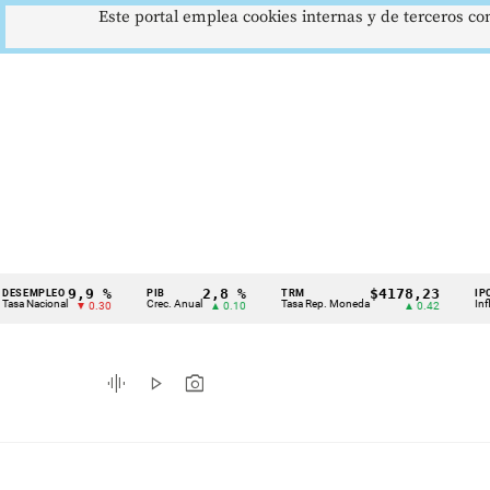
Este portal emplea cookies internas y de terceros con
9,9 %
2,8 %
$4178,23
LEO
PIB
TRM
IPC
Cintillo
ional
Crec. Anual
Tasa Rep. Moneda
Inflación anu
▼ 0.30
▲ 0.10
▲ 0.42
de
indicadores
graphic_eq
play_arrow
photo_camera
económicos
Colombia