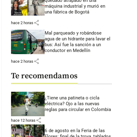
quedado atrapado en una
máquina industrial y murió en
una fábrica de Bogotá
share
hace 2 horas
Mal parqueado y robándose
agua de un hidrante para lavar el
bus: Así fue la sanción a un
conductor en Medellín
share
hace 2 horas
Te recomendamos
¿Tiene una patineta o cicla
eléctrica? Ojo a las nuevas
reglas para circular en Colombia
share
hace 12 horas
6 de agosto en la Feria de las
Flores: final de la trova, tablados