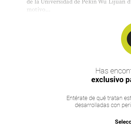
de la Universidad de Pekín Wu Lijuan 
motivo...
Has encont
exclusivo p
Entérate de qué tratan 
desarrolladas con per
Selecc