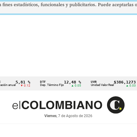
 fines estadísticos, funcionales y publicitarios. Puede aceptarlas
5,81 %
12,48 %
$386,1273
DTF
UVR
SM
al
Dep. Término Fijo
Unidad Valor Real
Sal
▼ 0.12
▲ 0.05
▲ 0.03
Viernes
, 7 de Agosto de 2026