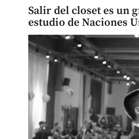
Salir del closet es un 
estudio de Naciones U