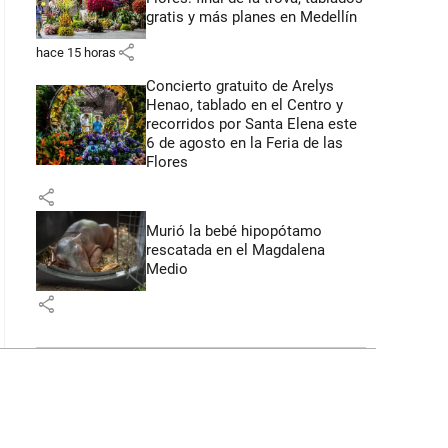
gratis y más planes en Medellín
share
hace 15 horas
Concierto gratuito de Arelys
Henao, tablado en el Centro y
recorridos por Santa Elena este
6 de agosto en la Feria de las
Flores
share
Murió la bebé hipopótamo
rescatada en el Magdalena
Medio
share