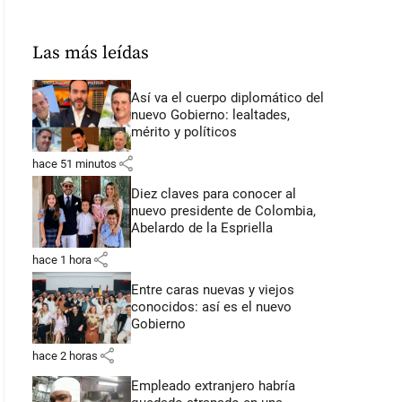
Las más leídas
Así va el cuerpo diplomático del
nuevo Gobierno: lealtades,
mérito y políticos
share
hace 51 minutos
Diez claves para conocer al
nuevo presidente de Colombia,
Abelardo de la Espriella
share
hace 1 hora
Entre caras nuevas y viejos
conocidos: así es el nuevo
Gobierno
share
hace 2 horas
Empleado extranjero habría