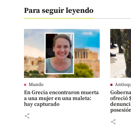
Para seguir leyendo
Mundo
Antioq
En Grecia encontraron muerta
Goberna
a una mujer en una maleta:
ofreció 
hay capturado
denunci
posesión
share
share