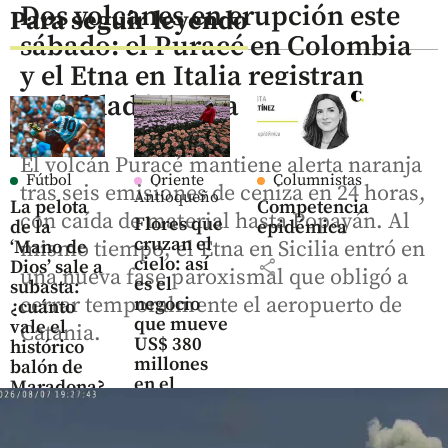
Dos volcanes en erupción este
Para seguir leyendo
sábado: el Puracé en Colombia
y el Etna en Italia registran
actividad intensa
El volcán Puracé mantiene alerta naranja
Fútbol
Oriente
Columnistas
tras seis emisiones de ceniza en 24 horas,
Antioqueño
La pelota
Competencia
con caída de material hasta Popayán. Al
Flores que
de la
epidémica
cruzan el
mismo tiempo, el Etna en Sicilia entró en
‘Mano de
cielo: así
share
Dios’ sale a
una nueva fase paroxismal que obligó a
es el
subasta:
cerrar temporalmente el aeropuerto de
negocio
¿cuánto
que mueve
vale el
Catania.
US$ 380
histórico
millones
balón de
en el
Maradona?
Oriente
antioqueño
share