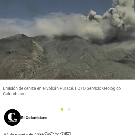
share
Cita
Textual
share
Emisión de ceniza en el volcán Puracé. FOTO Servicio Geológico
Colombiano
1
2
El Colombiano
08 de agosto de 2026