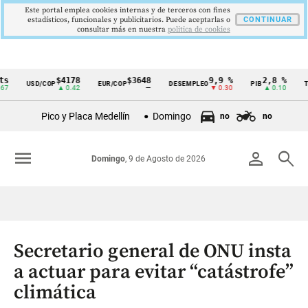
Este portal emplea cookies internas y de terceros con fines
estadísticos, funcionales y publicitarios. Puede aceptarlas o
CONTINUAR
consultar más en nuestra
politica de cookies
$4178
$3648
9,9 %
2,8 %
$
USD/COP
EUR/COP
DESEMPLEO
PIB
TRM
Cintillo
▲ 0.42
—
▼ 0.30
▲ 0.10
de
Pico y Placa Medellín
Domingo
no
no
indicadores
económicos
menu
person
search
Domingo
, 9 de Agosto de 2026
Colombia
Secretario general de ONU insta
a actuar para evitar “catástrofe”
climática