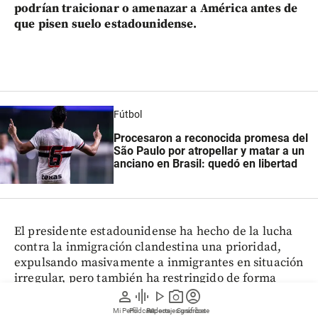
podrían traicionar o amenazar a América antes de
que pisen suelo estadounidense.
Fútbol
Procesaron a reconocida promesa del
São Paulo por atropellar y matar a un
anciano en Brasil: quedó en libertad
El presidente estadounidense ha hecho de la lucha
contra la inmigración clandestina una prioridad,
expulsando masivamente a inmigrantes en situación
irregular, pero también ha restringido de forma
considerable, a veces de manera draconiana, la
person
graphic_eq
play_arrow
photo_camera
account_circle
entrada legal de ciudadanos extranjeros.
Mi Perfil
Pódcast
Reportajes gráficos
Videos
Suscríbete