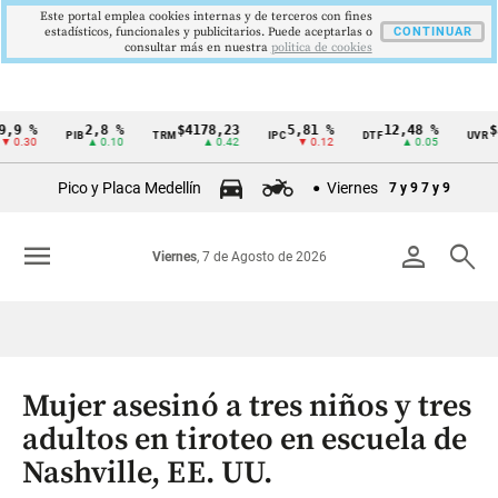
Este portal emplea cookies internas y de terceros con fines
estadísticos, funcionales y publicitarios. Puede aceptarlas o
CONTINUAR
consultar más en nuestra
politica de cookies
%
2,8 %
$4178,23
5,81 %
12,48 %
$386,
PIB
TRM
IPC
DTF
UVR
Cintillo
0
▲ 0.10
▲ 0.42
▼ 0.12
▲ 0.05
▲
de
Pico y Placa Medellín
Viernes
7 y 9
7 y 9
indicadores
económicos
menu
person
search
Viernes
, 7 de Agosto de 2026
Colombia
Mujer asesinó a tres niños y tres
adultos en tiroteo en escuela de
Nashville, EE. UU.