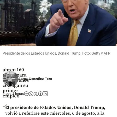
share
Economía
Claro y la
Universidad
Presidente de los Estados Unidos, Donald Trump. Foto: Getty y AFP
de La
Sabana
abren 160
cupos para
Saray González Toro
que jóvenes
consigan su
primer
hace 2 horas
empleo
share
El presidente de Estados Unidos, Donald Trump,
volvió a referirse este miércoles, 6 de agosto, a la