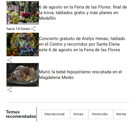
6 de agosto en la Feria de las Flores: final de
la trova, tablados gratis y más planes en
Medellín
share
hace 14 horas
Concierto gratuito de Arelys Henao, tablado
en el Centro y recorridos por Santa Elena
este 6 de agosto en la Feria de las Flores
share
Murió la bebé hipopótamo rescatada en el
Magdalena Medio
share
Temas
Internacional
Armas
Homicidio
Norteamé
recomendados