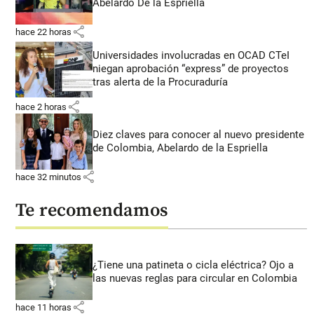
Abelardo De la Espriella
share
hace 22 horas
Universidades involucradas en OCAD CTeI
niegan aprobación “express” de proyectos
tras alerta de la Procuraduría
share
hace 2 horas
Diez claves para conocer al nuevo presidente
de Colombia, Abelardo de la Espriella
share
hace 32 minutos
Te recomendamos
¿Tiene una patineta o cicla eléctrica? Ojo a
las nuevas reglas para circular en Colombia
share
hace 11 horas