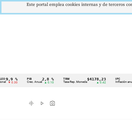
Este portal emplea cookies internas y de terceros con
 %
2,8 %
$4178,23
5,81
PIB
TRM
IPC
Cintillo
Crec. Anual
Tasa Rep. Moneda
Inflación anual
.30
▲ 0.10
▲ 0.42
▼ 0
de
indicadores
graphic_eq
play_arrow
photo_camera
económicos
Colombia