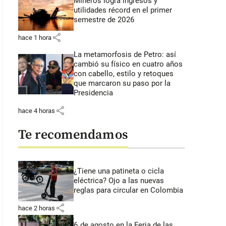
Mineros logra ingresos y
utilidades récord en el primer
semestre de 2026
share
hace 1 hora
La metamorfosis de Petro: así
cambió su físico en cuatro años
con cabello, estilo y retoques
que marcaron su paso por la
Presidencia
share
hace 4 horas
Te recomendamos
¿Tiene una patineta o cicla
eléctrica? Ojo a las nuevas
reglas para circular en Colombia
share
hace 2 horas
6 de agosto en la Feria de las