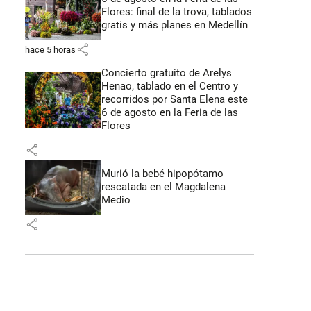
Flores: final de la trova, tablados
gratis y más planes en Medellín
share
hace 5 horas
Concierto gratuito de Arelys
Henao, tablado en el Centro y
recorridos por Santa Elena este
6 de agosto en la Feria de las
Flores
share
Murió la bebé hipopótamo
rescatada en el Magdalena
Medio
share