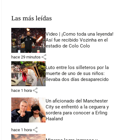
Las más leídas
Video | ¡Como toda una leyenda!
Así fue recibido Vozinha en el
estadio de Colo Colo
share
hace 29 minutos
Luto entre los silleteros por la
muerte de uno de sus niños:
llevaba dos días desaparecido
share
hace 1 hora
Un aficionado del Manchester
City se enfrentó a la ceguera y
sordera para conocer a Erling
Haaland
share
hace 1 hora