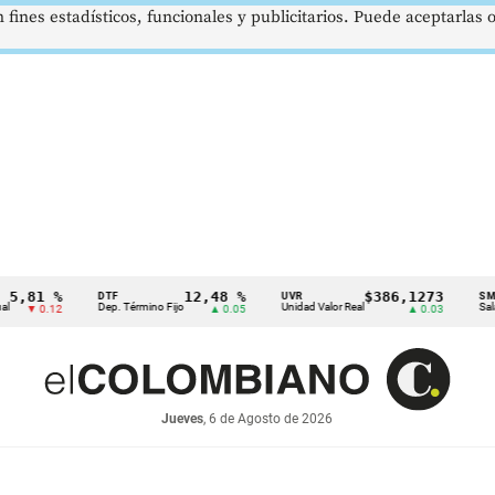
 fines estadísticos, funcionales y publicitarios. Puede aceptarlas
 %
12,48 %
$386,1273
DTF
UVR
SMMLV
Dep. Término Fijo
Unidad Valor Real
Salario Míni
.12
▲ 0.05
▲ 0.03
Jueves
, 6 de Agosto de 2026