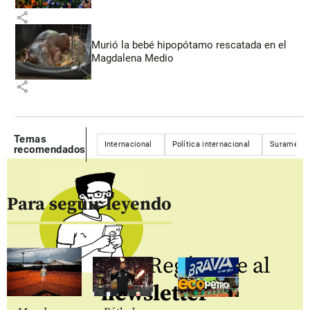
share
Murió la bebé hipopótamo rescatada en el
Magdalena Medio
share
Temas
Internacional
Política internacional
Suraméric
recomendados
Para seguir leyendo
Regístrate al
newsletter