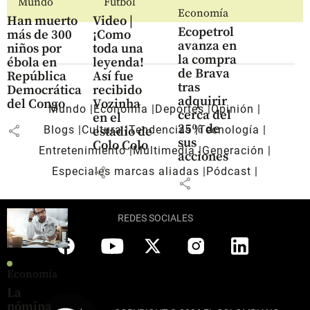
Mundo
Fútbol
Economía
Han muerto
Video |
Ecopetrol
más de 300
¡Como
avanza en
niños por
toda una
la compra
ébola en
leyenda!
de Brava
República
Así fue
tras
Democrática
recibido
adquirir
del Congo
Vozinha
Mundo
Economía
Deportes
Opinión
cerca del
en el
25% de
share
Blogs
Cultura
Tendencias
Tecnología
estadio de
sus
Colo Colo
Entretenimiento
Multimedia
Generación
acciones
share
Especiales marcas aliadas
Pódcast
share
REDES SOCIALES
Economía
La
nómina