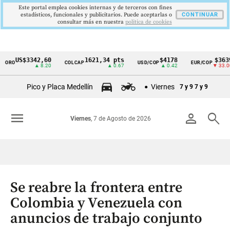
Este portal emplea cookies internas y de terceros con fines
estadísticos, funcionales y publicitarios. Puede aceptarlas o
CONTINUAR
consultar más en nuestra
politica de cookies
US$3342,60
1621,34 pts
$4178
$3639
ORO
COLCAP
USD/COP
EUR/COP
Cintillo
▲ 8.20
▲ 0.67
▲ 0.42
▼ 33.00
de
Pico y Placa Medellín
Viernes
7 y 9
7 y 9
indicadores
económicos
menu
person
search
Viernes
, 7 de Agosto de 2026
Colombia
Se reabre la frontera entre
Colombia y Venezuela con
anuncios de trabajo conjunto