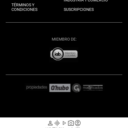
INDUSTRIA Y COMERCIO
TÉRMINOS Y
CONDICIONES
SUSCRIPCIONES
MIEMBRO DE:
person
graphic_eq
play_arrow
photo_camera
account_circle