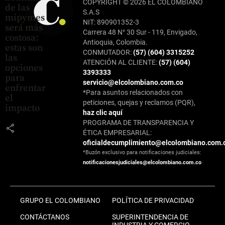
COPYRIGHT © 2026 EL COLOMBIANO
de las
S.A.S
mipymes
NIT: 890901352-3
será más
Carrera 48 N° 30 Sur - 119, Envigado,
costosa:
Antioquia, Colombia.
estas son
CONMUTADOR:
(57) (604) 3315252
las
ATENCIÓN AL CLIENTE:
(57) (604)
opciones
3393333
para
servicio@elcolombiano.com.co
enfrentar
*Para asuntos relacionados con
el
peticiones, quejas y reclamos (PQR),
impacto
haz clic aquí
PROGRAMA DE TRANSPARENCIA Y
share
ÉTICA EMPRESARIAL:
oficialdecumplimiento@elcolombiano.com.
*Buzón exclusivo para notificaciones judiciales:
notificacionesjudiciales@elcolombiano.com.co
GRUPO EL COLOMBIANO
POLÍTICA DE PRIVACIDAD
CONTÁCTANOS
SUPERINTENDENCIA DE