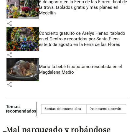
6 de agosto en la Feria de las Flores: final de
la trova, tablados gratis y más planes en
Medellín
share
Concierto gratuito de Arelys Henao, tablado
en el Centro y recorridos por Santa Elena
este 6 de agosto en la Feria de las Flores
share
Murió la bebé hipopótamo rescatada en el
Magdalena Medio
share
Temas
Bandas delincuenciales
Delincuencia común
J
recomendados
Mal parqueado y robándose