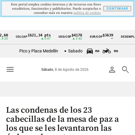
Este portal emplea cookies internas y de terceros con fines
estadísticos, funcionales y publicitarios. Puede aceptarlas o
CONTINUAR
consultar más en nuestra
politica de cookies
1621,34 pts
$4178
$3639
9,9
COLCAP
USD/COP
EUR/COP
DESEMPLEO
Cintillo
▲ 0.67
▲ 0.42
—
▼ 0
de
Pico y Placa Medellín
Sabado
no
no
indicadores
económicos
menu
person
search
Sábado
, 8 de Agosto de 2026
Colombia
Las condenas de los 23
cabecillas de la mesa de paz a
los que se les levantaron las