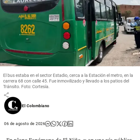
Entretenimiento
¡Está muy
cambiada!
Epa Colombia
reapareció en
El bus estaba en el sector Estadio, cerca a la Estación el metro, en la
redes y
carrera 68 con calle 45. Fue inmovilizado y llevado a los patios del
parece otra
Tránsito. Foto: Cortesía.
share
El Colombiano
06 de agosto de 2026