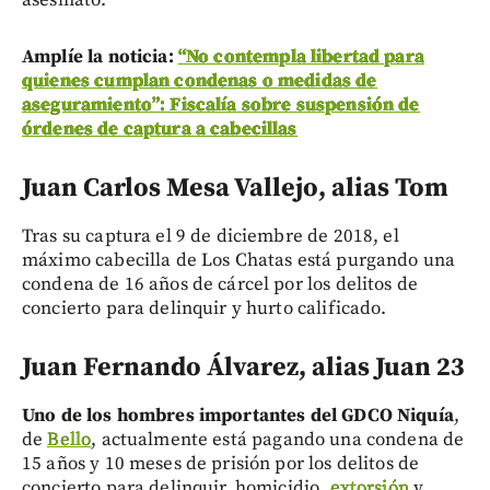
asesinato.
Amplíe la noticia:
“No contempla libertad para
quienes cumplan condenas o medidas de
aseguramiento”: Fiscalía sobre suspensión de
órdenes de captura a cabecillas
Juan Carlos Mesa Vallejo, alias Tom
Tras su captura el 9 de diciembre de 2018, el
máximo cabecilla de Los Chatas está purgando una
condena de 16 años de cárcel por los delitos de
concierto para delinquir y hurto calificado.
Juan Fernando Álvarez, alias Juan 23
Uno de los hombres importantes del GDCO Niquía
,
de
Bello
, actualmente está pagando una condena de
15 años y 10 meses de prisión por los delitos de
concierto para delinquir, homicidio,
extorsión
y