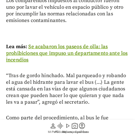
Los comparendos impuestos al conductor fueron
uno por lavar el vehículo en espacio público y otro
por incumplir las normas relacionadas con las
emisiones contaminantes.
Lea más:
Se acabaron los paseos de olla: las
prohibiciones que impuso un departamento ante los
incendios
“Tras de gordo hinchado. Mal parqueado y robando
el agua del hidrante para lavar el bus (...) La gente
está cansada en las vías de que algunos ciudadanos
crean que pueden hacer lo que quieran y que nada
les va a pasar”, agregó el secretario.
Como parte del procedimiento, al bus le fue
realizada una inspección para detectar si cumplía
person
graphic_eq
play_arrow
photo_camera
account_circle
con los parámetros de emisión de gases, la cual
Mi Perfil
Pódcast
Reportajes gráficos
Videos
Suscríbete