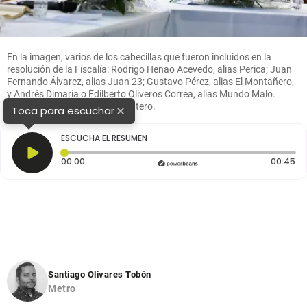
En la imagen, varios de los cabecillas que fueron incluidos en la
resolución de la Fiscalía: Rodrigo Henao Acevedo, alias Perica; Juan
Fernando Álvarez, alias Juan 23; Gustavo Pérez, alias El Montañero,
y Andrés Dimaría o Edilberto Oliveros Correa, alias Mundo Malo.
Foto: Manuel Saldarriaga Quintero.
×
Toca para escuchar
ESCUCHA EL RESUMEN
Tiempo transcurrido: 0 segundos
Du
00:00
00:45
Santiago Olivares Tobón
Metro