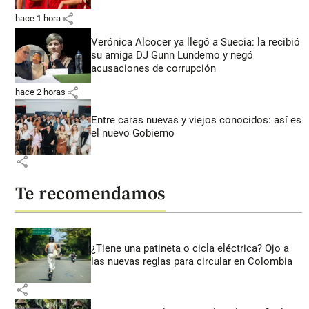
share
hace 1 hora
Verónica Alcocer ya llegó a Suecia: la recibió
su amiga DJ Gunn Lundemo y negó
acusaciones de corrupción
share
hace 2 horas
Entre caras nuevas y viejos conocidos: así es
el nuevo Gobierno
share
Te recomendamos
¿Tiene una patineta o cicla eléctrica? Ojo a
las nuevas reglas para circular en Colombia
share