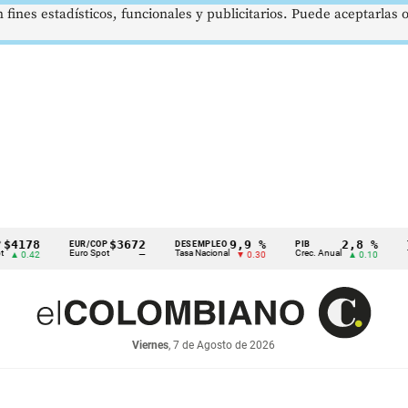
 fines estadísticos, funcionales y publicitarios. Puede aceptarlas
8
$3672
9,9 %
2,8 %
EUR/COP
DESEMPLEO
PIB
TRM
Euro Spot
Tasa Nacional
Crec. Anual
Tasa Rep
2
—
▼ 0.30
▲ 0.10
Viernes
, 7 de Agosto de 2026