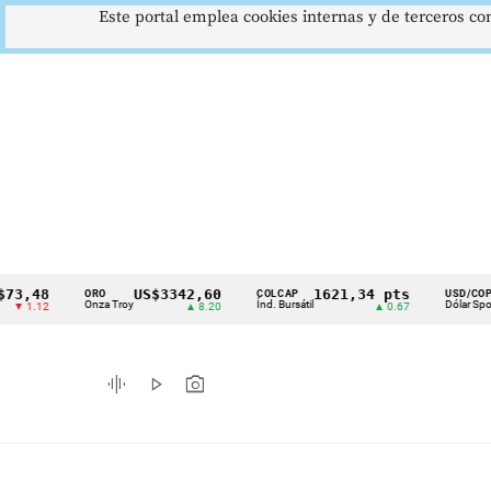
Este portal emplea cookies internas y de terceros con
8
US$3342,60
1621,34 pts
$417
ORO
COLCAP
USD/COP
Cintillo
Onza Troy
Índ. Bursátil
Dólar Spot
2
▲ 8.20
▲ 0.67
▲ 0.4
de
indicadores
graphic_eq
play_arrow
photo_camera
económicos
Colombia