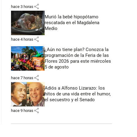
share
hace 3 horas
Murió la bebé hipopótamo
rescatada en el Magdalena
Medio
share
hace 4 horas
¿Aún no tiene plan? Conozca la
programación de la Feria de las
Flores 2026 para este miércoles
5 de agosto
share
hace 7 horas
Adiós a Alfonso Lizarazo: los
hitos de una vida entre el humor,
el secuestro y el Senado
share
hace 9 horas