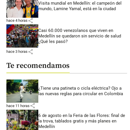
Visita mundial en Medellín: el campeón del
mundo, Lamine Yamal, está en la ciudad
share
hace 4 horas
Casi 60.000 venezolanos que viven en
Medellín se quedaron sin servicio de salud
¿Qué les pasó?
share
hace 3 horas
Te recomendamos
¿Tiene una patineta o cicla eléctrica? Ojo a
las nuevas reglas para circular en Colombia
share
hace 11 horas
6 de agosto en la Feria de las Flores: final de
la trova, tablados gratis y más planes en
Medellín