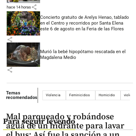
share
hace 14 horas
Concierto gratuito de Arelys Henao, tablado
en el Centro y recorridos por Santa Elena
este 6 de agosto en la Feria de las Flores
share
Murió la bebé hipopótamo rescatada en el
Magdalena Medio
share
Temas
Violencia
Feminicidios
Homicidio
violenc
recomendados
Mal parqueado y robándose
Para seguir leyendo
agua de un hidrante para lavar
el bus: Así fue la sanción a un