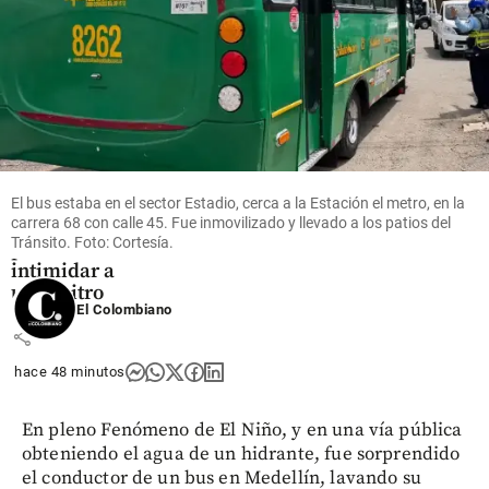
Deportes
Polémica
en el
deporte
argentino:
El rugbista
Tomás
Albornoz
fue
El bus estaba en el sector Estadio, cerca a la Estación el metro, en la
carrera 68 con calle 45. Fue inmovilizado y llevado a los patios del
suspendido
Tránsito. Foto: Cortesía.
por
intimidar a
un árbitro
El Colombiano
share
hace 48 minutos
En pleno Fenómeno de El Niño, y en una vía pública
obteniendo el agua de un hidrante, fue sorprendido
el conductor de un bus en Medellín, lavando su