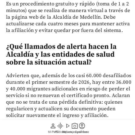
Es un procedimiento gratuito y rápido (toma de 1 a 2
minutos) que se realiza de manera virtual a través de
la página web de la Alcaldía de Medellín. Debe
actualizarse cada cuatro meses para mantener activa
la afiliación y evitar quedar por fuera del sistema.
¿Qué llamados de alerta hacen la
Alcaldía y las entidades de salud
sobre la situación actual?
Advierten que, además de los casi 60.000 desafiliados
durante el primer semestre de 2026, hay entre 36.000
y 40.000 migrantes adicionales en riesgo de perder el
servicio si no renuevan el certificado pronto. Aclaran
que no se trata de una pérdida definitiva: quienes
regularicen y actualicen su documento pueden
solicitar nuevamente el ingreso y afiliación.
person
graphic_eq
play_arrow
photo_camera
account_circle
Mi Perfil
Pódcast
Reportajes gráficos
Videos
Suscríbete
Siga las noticias de EL COLOMBIANO desde Google