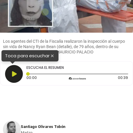
Los agentes del CTI de la Fiscalía realizaron la inspección al cuerpo
sin vida de Nancy Ryan Bean (detalle), de 79 años, dentro de su
vivienda en Envigado. FOTO: MAURICIO PALACIO
×
Toca para escuchar
ESCUCHA EL RESUMEN
Tiempo transcurrido: 0 segundos
Du
00:00
00:39
Santiago Olivares Tobón
Metro