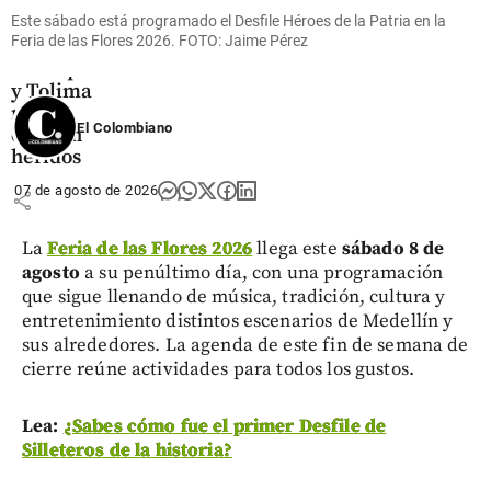
drones en
Este sábado está programado el Desfile Héroes de la Patria en la
el Norte
Feria de las Flores 2026. FOTO: Jaime Pérez
de
Antioquia
y Tolima
no
El Colombiano
dejaron
heridos
07 de agosto de 2026
share
La
Feria de las Flores 2026
llega este
sábado 8 de
agosto
a su penúltimo día, con una programación
que sigue llenando de música, tradición, cultura y
entretenimiento distintos escenarios de Medellín y
sus alrededores. La agenda de este fin de semana de
cierre reúne actividades para todos los gustos.
Lea:
¿Sabes cómo fue el primer Desfile de
Silleteros de la historia?