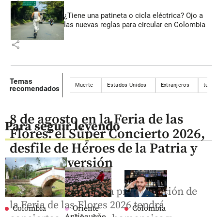
¿Tiene una patineta o cicla eléctrica? Ojo a
las nuevas reglas para circular en Colombia
share
Temas
Muerte
Estados Unidos
Extranjeros
turis
recomendados
8 de agosto en la Feria de las
Para seguir leyendo
Flores: el Súper Concierto 2026,
desfile de Héroes de la Patria y
mucha diversión
El penúltimo día de la programación de
la Feria de las Flores 2026 tendrá
Colombia
Oriente
Colombia
Antioqueño