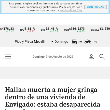
Este portal emplea cookies internas y de terceros con fines
estadísticos, funcionales y publicitarios. Puede aceptarlas o
CONTINUAR
consultar más en nuestra
politica de cookies
8,23
5,81 %
12,48 %
$386,1273
$1.750.905
IPC
DTF
UVR
SMMLV
Cintillo
 0.42
▼ 0.12
▲ 0.05
▲ 0.03
—
de
Pico y Placa Medellín
Domingo
no
no
indicadores
económicos
menu
person
search
Domingo
, 9 de Agosto de 2026
Colombia
Hallan muerta a mujer gringa
dentro de una vivienda de
Envigado: estaba desaparecida