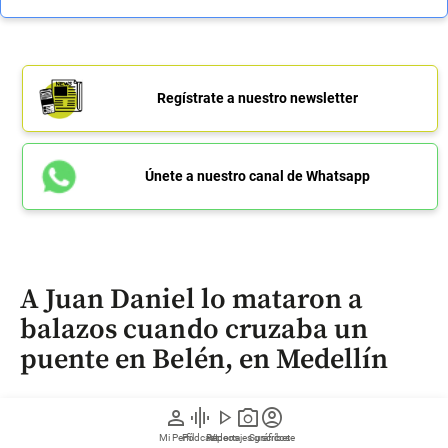
Regístrate a nuestro newsletter
Únete a nuestro canal de Whatsapp
A Juan Daniel lo mataron a
balazos cuando cruzaba un
puente en Belén, en Medellín
person
graphic_eq
play_arrow
photo_camera
account_circle
Mi Perfil
Pódcast
Reportajes gráficos
Videos
Suscríbete