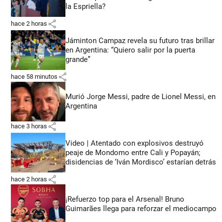
la Espriella?
share
hace 2 horas
Jáminton Campaz revela su futuro tras brillar
en Argentina: “Quiero salir por la puerta
grande”
share
hace 58 minutos
Murió Jorge Messi, padre de Lionel Messi, en
Argentina
share
hace 3 horas
Video | Atentado con explosivos destruyó
peaje de Mondomo entre Cali y Popayán;
disidencias de ‘Iván Mordisco’ estarían detrás
share
hace 2 horas
¡Refuerzo top para el Arsenal! Bruno
Guimarães llega para reforzar el mediocampo