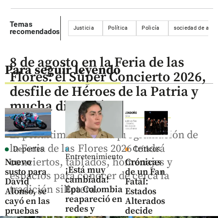
Temas
Justicia
Política
Policía
sociedad de acti
recomendados
8 de agosto en la Feria de las
Para seguir leyendo
Flores: el Súper Concierto 2026,
desfile de Héroes de la Patria y
mucha diversión
El penúltimo día de la programación de
la Feria de las Flores 2026 tendrá
Deportes
Críticos
Entretenimiento
conciertos, tablados, homenajes y
Nuevo
Crónicas
¡Está muy
susto para
de un Fan
espacios para conocer de cerca la
cambiada!
David
Fatal:
tradición silletera.
Epa Colombia
Alonso, se
Estados
reapareció en
cayó en las
Alterados
redes y
pruebas
decide