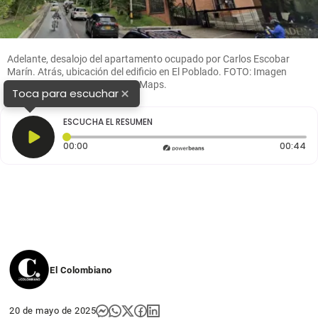
Adelante, desalojo del apartamento ocupado por Carlos Escobar
Marín. Atrás, ubicación del edificio en El Poblado. FOTO: Imagen
tomadas de redes y de GoogleMaps.
×
Toca para escuchar
ESCUCHA EL RESUMEN
Tiempo transcurrido: 0 segundos
Du
00:00
00:44
El Colombiano
20 de mayo de 2025