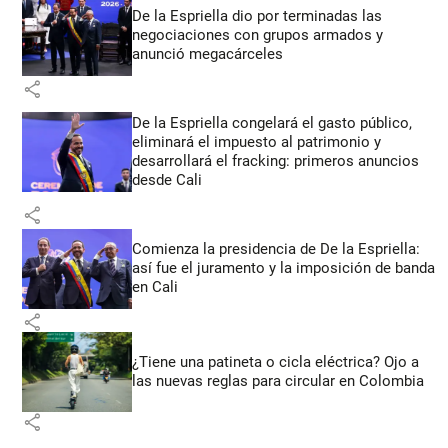
De la Espriella dio por terminadas las
negociaciones con grupos armados y
anunció megacárceles
share
De la Espriella congelará el gasto público,
eliminará el impuesto al patrimonio y
desarrollará el fracking: primeros anuncios
desde Cali
share
Comienza la presidencia de De la Espriella:
así fue el juramento y la imposición de banda
en Cali
share
¿Tiene una patineta o cicla eléctrica? Ojo a
las nuevas reglas para circular en Colombia
share