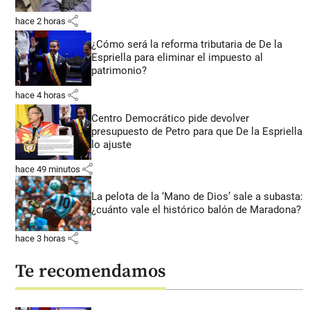
share
hace 2 horas
¿Cómo será la reforma tributaria de De la
Espriella para eliminar el impuesto al
patrimonio?
share
hace 4 horas
Centro Democrático pide devolver
presupuesto de Petro para que De la Espriella
lo ajuste
share
hace 49 minutos
La pelota de la ‘Mano de Dios’ sale a subasta:
¿cuánto vale el histórico balón de Maradona?
share
hace 3 horas
Te recomendamos