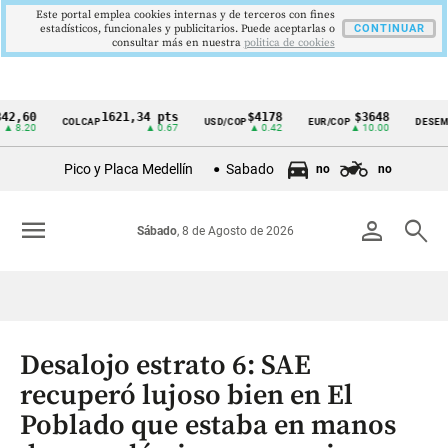
Este portal emplea cookies internas y de terceros con fines
estadísticos, funcionales y publicitarios. Puede aceptarlas o
CONTINUAR
consultar más en nuestra
politica de cookies
0
1621,34 pts
$4178
$3648
9
COLCAP
USD/COP
EUR/COP
DESEMPLEO
Cintillo
0
▲ 0.67
▲ 0.42
▲ 10.00
de
Pico y Placa Medellín
Sabado
no
no
indicadores
económicos
menu
person
search
Sábado
, 8 de Agosto de 2026
Colombia
Desalojo estrato 6: SAE
recuperó lujoso bien en El
Poblado que estaba en manos