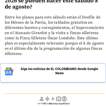
2026 se pueden hacer este sábado 8
de agosto?
Entre los planes para este sábado están el Desfile de
los Héroes de la Patria, los tablados gratuitos en
diferentes barrios y corregimientos, el Superconcierto
en el Atanasio Girardot y la visita a fincas silleteras
como la Finca Silletera Óscar Londoño. Este último
plan es especialmente relevante porque el 8 de agosto
es el último día de la programación de algunas fincas
silleteras.
Siga las noticias de EL COLOMBIANO desde Google
News
person
graphic_eq
play_arrow
photo_camera
account_circle
Regístrate a nuestro newsletter
Mi Perfil
Pódcast
Reportajes gráficos
Videos
Suscríbete