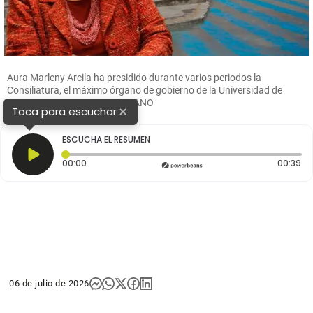
Aura Marleny Arcila ha presidido durante varios periodos la
Consiliatura, el máximo órgano de gobierno de la Universidad de
Medellín. FOTO: EL COLOMBIANO
×
Toca para escuchar
ESCUCHA EL RESUMEN
Tiempo transcurrido: 0 segundos
Du
00:00
00:39
06 de julio de 2026