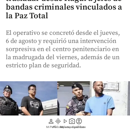
bandas criminales vinculados a
la Paz Total
El operativo se concretó desde el jueves,
6 de agosto y requirió una intervención
sorpresiva en el centro penitenciario en
la madrugada del viernes, además de un
estricto plan de seguridad.
person
graphic_eq
play_arrow
photo_camera
account_circle
Mi Perfil
Pódcast
Reportajes gráficos
Videos
Suscríbete