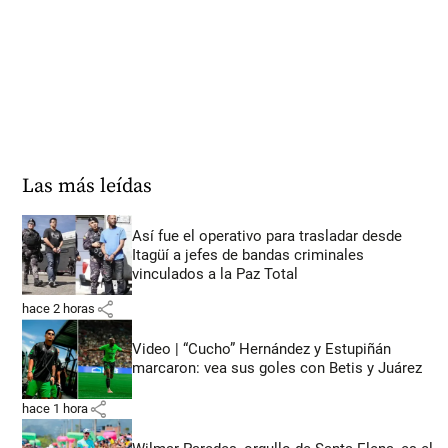
Las más leídas
Así fue el operativo para trasladar desde
Itagüí a jefes de bandas criminales
vinculados a la Paz Total
share
hace 2 horas
Video | “Cucho” Hernández y Estupiñán
marcaron: vea sus goles con Betis y Juárez
share
hace 1 hora