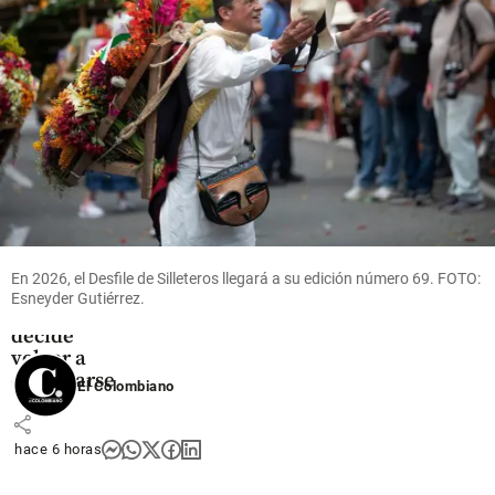
Espriella
hace 11
share
horas
share
Críticos
Crónicas
de un Fan
Fatal:
En 2026, el Desfile de Silleteros llegará a su edición número 69. FOTO:
Estados
Esneyder Gutiérrez.
Alterados
decide
volver a
escucharse
El Colombiano
share
hace 6 horas