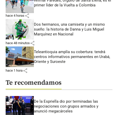
Wilmar Paredes, orgullo de Santa Elena, es el
primer líder de la Vuelta a Colombia
share
hace 4 horas
Dos hermanos, una camiseta y un mismo
sueño: la historia de Danna y Luis Miguel
Marquínez en Nacional
share
hace 48 minutos
Teleantioquia amplía su cobertura: tendrá
centros informativos permanentes en Urabá,
Oriente y Suroeste
share
hace 1 hora
Te recomendamos
De la Espriella dio por terminadas las
negociaciones con grupos armados y
anunció megacárceles