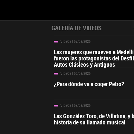
GALERÍA DE VIDEOS
VIDEOS
| 07/08/2026
Las mujeres que mueven a Medell
fueron las protagonistas del Desfi
Autos Clásicos y Antiguos
VIDEOS
| 06/08/2026
¿Para dónde va a coger Petro?
VIDEOS
| 03/08/2026
Las González Toro, de Villatina, y l
historia de su llamado musical