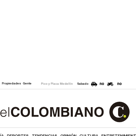
no
no
o
Propiedades
Gente
Pico y Placa Medellín
Sabado