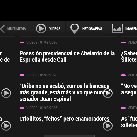
MULTIMEDIA
VIDEOS
INFOGRAFÍAS
IMÁGE
VIDEOS
| 07/08/2026
VIDEO
ín
Posesión presidencial de Abelardo de la
¿Sabes
le de
Espriella desde Cali
Sillete
VIDEOS
| 05/08/2026
VIDEO
“Uribe no se acabó, somos la bancada
“No ve
más grande, está más vivo que nunca”:
a segu
senador Juan Espinal
VIDEOS
| 02/08/2026
VIDEO
a
Criollitos, “feitos” pero enamoradores
Así fue
sillete