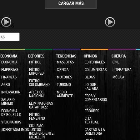
CARGAR MÁS
9_SSI§
ECONOMÍA
DEPORTES
TENDENCIAS
OPINIÓN
CULTURA
ECONOMÍA
FÚTBOL
MASCOTAS
EDITORIALES
CINE
EMPRESAS
FÚTBOL
CIENCIA
COLUMNISTAS
LITERATURA
EUROPEO
FINANZAS
MOTORES
BLOGS
MÚSICA
FÚTBOL
AGRO
COLOMBIANO
TURISMO
LO QUE
FALTABA
INNOVACIÓN
ATLÉTICO
MEDIO
NACIONAL
AMBIENTE
ECOS Y
SALARIO
COMENTARIOS
MÍNIMO
ELIMINATORIAS
QATAR 2022
FE DE
ECONOMÍA
ERRORES
DE BOLSILLO
FÚTBOL
FEMENINO
CITA
VISIONARIOS
TEXTUAL
CICLISMO
#DEESTASALIMOSJUNTOS
CARTAS A LA
INDEPENDIENTE
DIRECTORA
MEDELLÍN