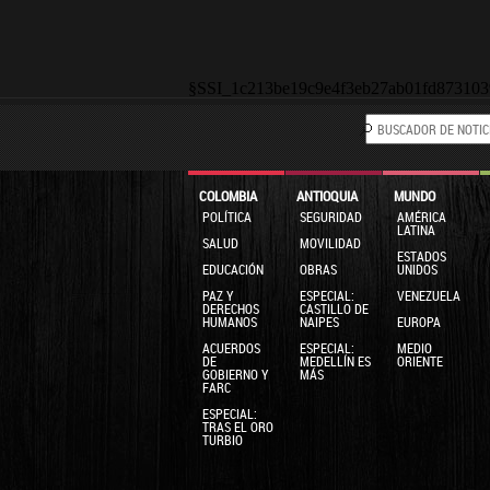
§SSI_1c213be19c9e4f3eb27ab01fd873103
COLOMBIA
ANTIOQUIA
MUNDO
POLÍTICA
SEGURIDAD
AMÉRICA
LATINA
SALUD
MOVILIDAD
ESTADOS
EDUCACIÓN
OBRAS
UNIDOS
PAZ Y
ESPECIAL:
VENEZUELA
DERECHOS
CASTILLO DE
HUMANOS
NAIPES
EUROPA
ACUERDOS
ESPECIAL:
MEDIO
DE
MEDELLÍN ES
ORIENTE
GOBIERNO Y
MÁS
FARC
ESPECIAL:
TRAS EL ORO
TURBIO