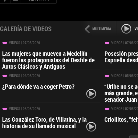
GALERÍA DE VIDEOS
MULTIMEDIA
V
VIDEOS
| 07/08/2026
VIDEOS
| 07/08/2
Las mujeres que mueven a Medellín
Posesión pres
fueron las protagonistas del Desfile de
Espriella desd
Autos Clásicos y Antiguos
VIDEOS
| 06/08/2026
VIDEOS
| 05/08/2
¿Para dónde va a coger Petro?
“Uribe no se 
más grande, e
senador Juan
VIDEOS
| 03/08/2026
VIDEOS
| 02/08/2
Las González Toro, de Villatina, y la
Criollitos, “f
historia de su llamado musical