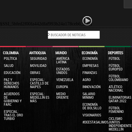
§SSI_5bfed2f00fa442dfaf993b24a178ceb6_SSI§
COLOMBIA
ANTIOQUIA
MUNDO
ECONOMÍA
DEPORTES
POLÍTICA
SEGURIDAD
AMÉRICA
ECONOMÍA
FÚTBOL
LATINA
SALUD
MOVILIDAD
EMPRESAS
FÚTBOL
ESTADOS
EUROPEO
EDUCACIÓN
OBRAS
UNIDOS
FINANZAS
FÚTBOL
PAZ Y
ESPECIAL:
VENEZUELA
AGRO
COLOMBIANO
DERECHOS
CASTILLO DE
HUMANOS
NAIPES
EUROPA
INNOVACIÓN
ATLÉTICO
NACIONAL
ACUERDOS
ESPECIAL:
MEDIO
SALARIO
DE
MEDELLÍN ES
ORIENTE
MÍNIMO
ELIMINATORIAS
GOBIERNO Y
MÁS
QATAR 2022
FARC
ECONOMÍA
DE BOLSILLO
FÚTBOL
ESPECIAL:
FEMENINO
TRAS EL ORO
VISIONARIOS
TURBIO
CICLISMO
#DEESTASALIMOSJUNTOS
INDEPENDIENTE
MEDELLÍN