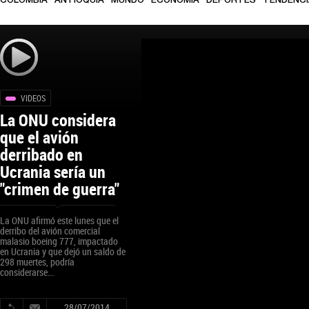
COLOMBIA
ANTIOQUIA
MUNDO
ECONOMÍA
DEPORTES
TENDENC
VIDEOS
La ONU considera
que el avión
derribado en
Ucrania sería un
"crimen de guerra"
La ONU afirmó este lunes que el
derribo del avión comercial
malasio boeing 777, impactado
en Ucrania y que dejó un saldo de
298 muertes, podría
considerarse...
28/07/2014